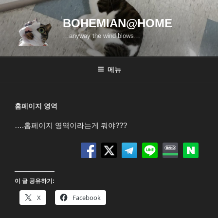
콘
텐
BOHEMIAN@HOME
츠
…anyway the wind blows…
로
바
로
메뉴
가
기
홈페이지 영역
….홈페이지 영역이라는게 뭐야???
이 글 공유하기:
X
Facebook