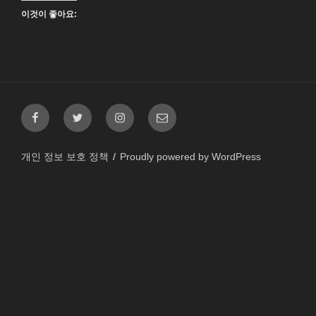
이것이 좋아요:
페
트
인
이
이
위
스
메
스
터
타
일
개인 정보 보호 정책
Proudly powered by WordPress
북
그
램