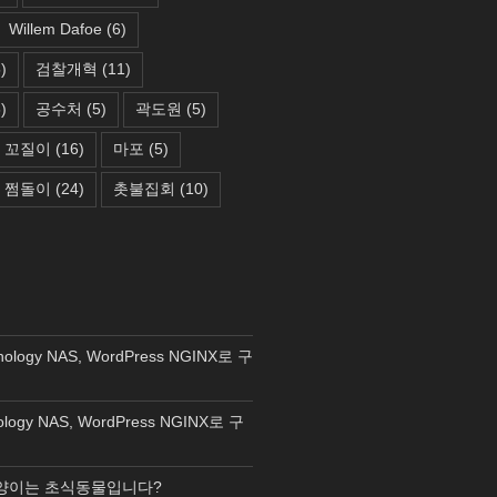
Willem Dafoe
(6)
)
검찰개혁
(11)
)
공수처
(5)
곽도원
(5)
꼬질이
(16)
마포
(5)
쩜돌이
(24)
촛불집회
(10)
nology NAS, WordPress NGINX로 구
ology NAS, WordPress NGINX로 구
양이는 초식동물입니다?