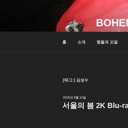
콘
텐
츠
BOHE
로
바
…anyway the w
로
홈
소개
쩜돌과 꼬질
가
기
[태그:]
김성수
작
2025년 8월 12일
성
서울의 봄 2K Blu-r
일
자