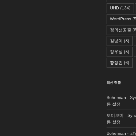
UHD
(134)
WordPress
(5
경의선공원
(6
길냥이
(8)
정우성
(5)
황정민
(6)
최신 댓글
Bohemian
-
Sy
동 설정
보미보미
-
Syn
동 설정
Bohemian
-
고