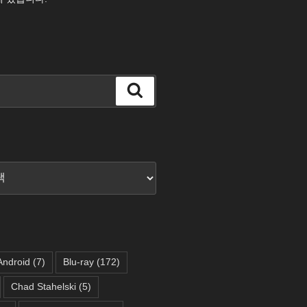
검
색
Android
(7)
Blu-ray
(172)
Chad Stahelski
(5)