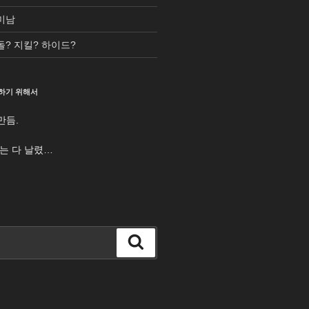
미남
돌? 지킬? 하이드?
하기 위해서
만듬.
터는 다 날렸…
검
색