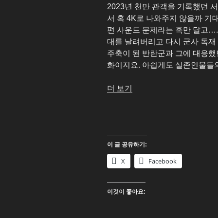
2023년 천만 관객을 기록했던
서 혹 4K로 나와주지 않을까 기
편 사운드 문제라는 혹만 달고….
대를 날려버리고 다시 군사 독재
주축이 된 반란군과 그에 대응했던
화이지요. 아쉽게도 실존인물들의
“서
더 보기
울
의
봄
2K
이 글 공유하기:
Blu-
ray”
X
Facebook
이것이 좋아요: