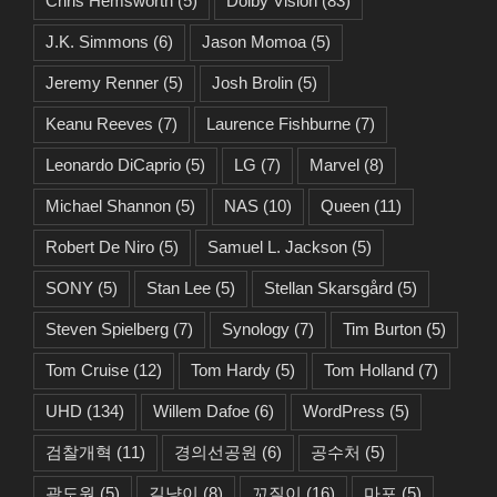
Chris Hemsworth
(5)
Dolby Vision
(83)
J.K. Simmons
(6)
Jason Momoa
(5)
Jeremy Renner
(5)
Josh Brolin
(5)
Keanu Reeves
(7)
Laurence Fishburne
(7)
Leonardo DiCaprio
(5)
LG
(7)
Marvel
(8)
Michael Shannon
(5)
NAS
(10)
Queen
(11)
Robert De Niro
(5)
Samuel L. Jackson
(5)
SONY
(5)
Stan Lee
(5)
Stellan Skarsgård
(5)
Steven Spielberg
(7)
Synology
(7)
Tim Burton
(5)
Tom Cruise
(12)
Tom Hardy
(5)
Tom Holland
(7)
UHD
(134)
Willem Dafoe
(6)
WordPress
(5)
검찰개혁
(11)
경의선공원
(6)
공수처
(5)
곽도원
(5)
길냥이
(8)
꼬질이
(16)
마포
(5)