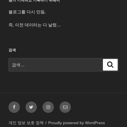
뭔가 기억하고 기록하기 위해서
블로그를 다시 만듬.
즉, 이전 데이터는 다 날렸…
검색
검
검
색
색:
페
트
인
이
이
위
스
메
스
터
타
일
개인 정보 보호 정책
Proudly powered by WordPress
북
그