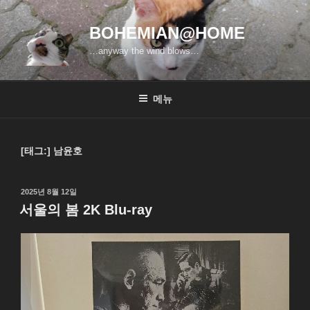
콘
텐
BOHEMIAN@HOME
츠
…anyway the wind blows…
로
바
로
메뉴
가
기
[태그:]
남윤호
작
2025년 8월 12일
성
서울의 봄 2K Blu-ray
일
자