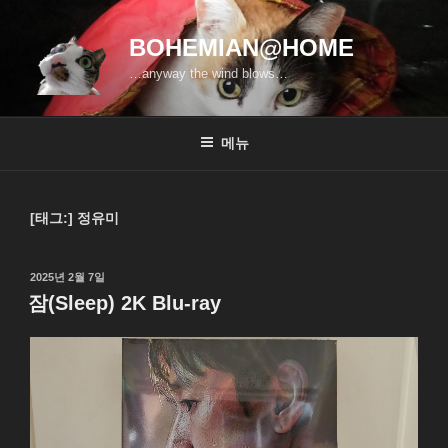
콘
텐
BOHEMIAN@HOME
츠
…anyway the wind blows…
로
바
로
메뉴
가
기
[태그:]
정유미
작
2025년 2월 7일
성
잠(Sleep) 2K Blu-ray
일
자