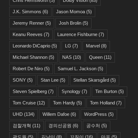
Chris Hemsworth
(5)
Dolby Vision
(83)
J.K. Simmons
(6)
Jason Momoa
(5)
Jeremy Renner
(5)
Josh Brolin
(5)
Keanu Reeves
(7)
Laurence Fishburne
(7)
Leonardo DiCaprio
(5)
LG
(7)
Marvel
(8)
Michael Shannon
(5)
NAS
(10)
Queen
(11)
Robert De Niro
(5)
Samuel L. Jackson
(5)
SONY
(5)
Stan Lee
(5)
Stellan Skarsgård
(5)
Steven Spielberg
(7)
Synology
(7)
Tim Burton
(5)
Tom Cruise
(12)
Tom Hardy
(5)
Tom Holland
(7)
UHD
(134)
Willem Dafoe
(6)
WordPress
(5)
검찰개혁
(11)
경의선공원
(6)
공수처
(5)
곽도원
(5)
길냥이
(8)
꼬질이
(16)
마포
(5)