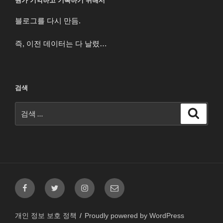
뭔가 기억하고 기록하기 위해서
블로그를 다시 만듬.
즉, 이전 데이터는 다 날렸…
검색
검
검
색
색:
페
트
인
이
이
위
스
메
스
터
타
일
개인 정보 보호 정책
Proudly powered by WordPress
북
그