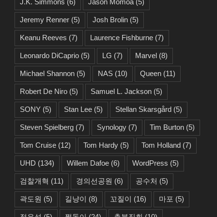
J.K. Simmons
(6)
Jason Momoa
(5)
Jeremy Renner
(5)
Josh Brolin
(5)
Keanu Reeves
(7)
Laurence Fishburne
(7)
Leonardo DiCaprio
(5)
LG
(7)
Marvel
(8)
Michael Shannon
(5)
NAS
(10)
Queen
(11)
Robert De Niro
(5)
Samuel L. Jackson
(5)
SONY
(5)
Stan Lee
(5)
Stellan Skarsgård
(5)
Steven Spielberg
(7)
Synology
(7)
Tim Burton
(5)
Tom Cruise
(12)
Tom Hardy
(5)
Tom Holland
(7)
UHD
(134)
Willem Dafoe
(6)
WordPress
(5)
검찰개혁
(11)
경의선공원
(6)
공수처
(5)
곽도원
(5)
길냥이
(8)
꼬질이
(16)
마포
(5)
정우성
(5)
쩜돌이
(24)
촛불집회
(10)