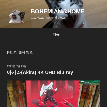
콘
텐
BOHEMIAN@HOME
츠
…anyway the wind blows…
로
바
로
메뉴
가
기
[태그:]
켄다 텟쇼
작
2021년 7월 25일
성
아키라(Akira) 4K UHD Blu-ray
일
자