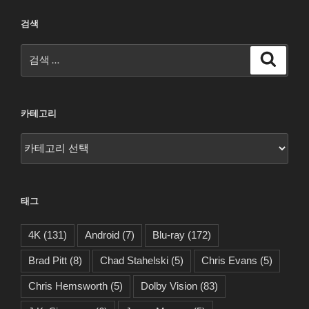
검색
검
검
색
색:
카테고리
카
테
고
리
태그
4K
(131)
Android
(7)
Blu-ray
(172)
Brad Pitt
(8)
Chad Stahelski
(5)
Chris Evans
(5)
Chris Hemsworth
(5)
Dolby Vision
(83)