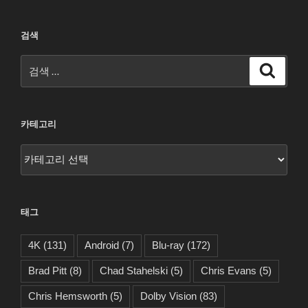
검색
검
검
색
색:
카테고리
카
테
고
리
태그
4K
(131)
Android
(7)
Blu-ray
(172)
Brad Pitt
(8)
Chad Stahelski
(5)
Chris Evans
(5)
Chris Hemsworth
(5)
Dolby Vision
(83)