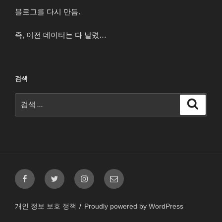
블로그를 다시 만듬.
즉, 이전 데이터는 다 날렸…
검색
검
검
색
색:
페
트
인
이
이
위
스
메
스
터
타
일
개인 정보 보호 정책
Proudly powered by WordPress
북
그