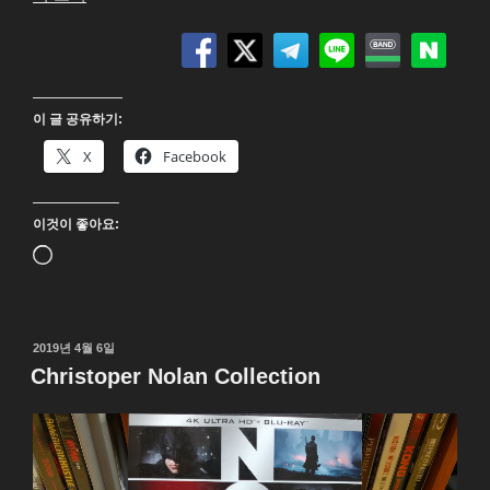
놈
2
:
렛
이 글 공유하기:
데
어
X
Facebook
비
카
이것이 좋아요:
니
지
로
(VENOM
드
:
중...
LET
작
2019년 4월 6일
THERE
성
Christoper Nolan Collection
BE
일
자
CARNAGE)
4K
UHD