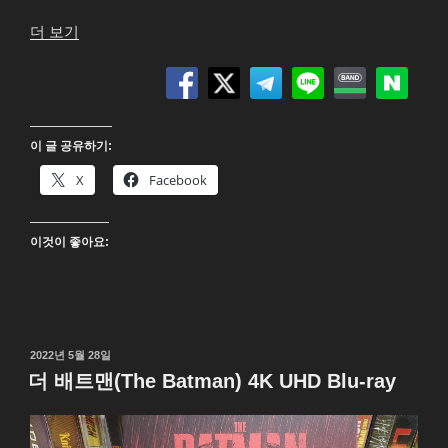
“어
더 보기
벤
저
스:
에
이 글 공유하기:
이
지
X
Facebook
오
브
이것이 좋아요:
울
트
론
(Avengers:
Age
작
2022년 5월 28일
of
성
더 배트맨(The Batman) 4K UHD Blu-ray
Ultron)
일
자
4K
UHD