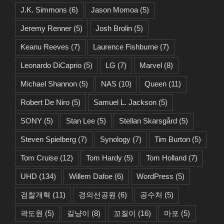
J.K. Simmons
(6)
Jason Momoa
(5)
Jeremy Renner
(5)
Josh Brolin
(5)
Keanu Reeves
(7)
Laurence Fishburne
(7)
Leonardo DiCaprio
(5)
LG
(7)
Marvel
(8)
Michael Shannon
(5)
NAS
(10)
Queen
(11)
Robert De Niro
(5)
Samuel L. Jackson
(5)
SONY
(5)
Stan Lee
(5)
Stellan Skarsgård
(5)
Steven Spielberg
(7)
Synology
(7)
Tim Burton
(5)
Tom Cruise
(12)
Tom Hardy
(5)
Tom Holland
(7)
UHD
(134)
Willem Dafoe
(6)
WordPress
(5)
검찰개혁
(11)
경의선공원
(6)
공수처
(5)
곽도원
(5)
길냥이
(8)
꼬질이
(16)
마포
(5)