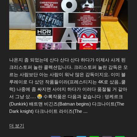
Blu-
ray”
나온지 좀 되었는데 산다 산다 산다 하다가 이제사 사게 된
크리스토퍼 놀란 콜렉션입니다. 크리스토퍼 놀란 감독은 모
르는 사람보단 아는 사람이 워낙 많은 감독이지요. 이미 블
루레이로 다 샀던 작품들이라(프레스티지는 4K로 샀음..쿨
럭) 나중에 좀 싸지면 사야지 하다가 이러다 품절될 거 같아
서 그냥 샀….
수록작품은 다음과 같습니다 : 덩케르크
(Dunkirk) 배트맨 비긴즈(Batman begins) 다크나이트(The
Dark knight) 다크나이트 라이즈(The …
“Christoper
더 보기
Nolan