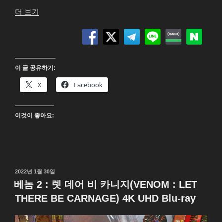
“더
더 보기
배
트
맨
(The
이 글 공유하기:
Batman)
4K
X
Facebook
UHD
Blu-
이것이 좋아요:
ray”
작
2022년 1월 30일
성
베놈 2 : 렛 데어 비 카니지(VENOM : LET
일
THERE BE CARNAGE) 4K UHD Blu-ray
자