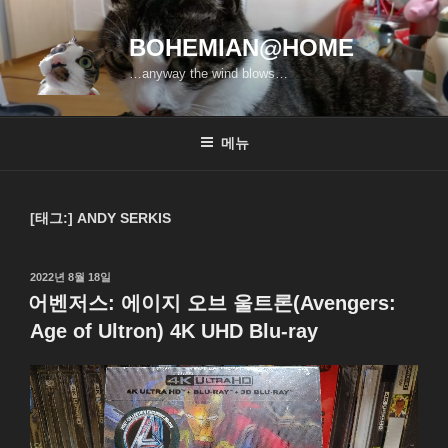
콘
텐
BOHEMIAN@HOME
츠
…anyway the wind blows…
로
바
로
메뉴
가
기
[태그:]
ANDY SERKIS
작
2022년 8월 18일
성
어벤저스: 에이지 오브 울트론(Avengers:
일
Age of Ultron) 4K UHD Blu-ray
자