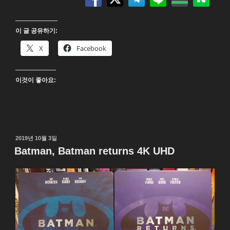
맨
(The
이 글 공유하기:
Batman)
4K
X
Facebook
UHD
Blu-
이것이 좋아요:
ray”
작
2019년 10월 3일
성
Batman, Batman returns 4K UHD
일
자