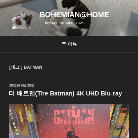
콘
텐
BOHEMIAN@HOME
츠
…anyway the wind blows…
로
바
로
메뉴
가
기
[태그:]
BATMAN
작
2022년 5월 28일
성
더 배트맨(The Batman) 4K UHD Blu-ray
일
자