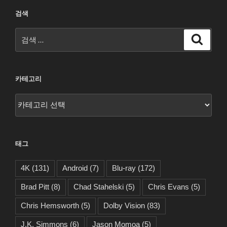
검색
검
검
색
색:
카테고리
카
테
고
리
태그
4K
(131)
Android
(7)
Blu-ray
(172)
Brad Pitt
(8)
Chad Stahelski
(5)
Chris Evans
(5)
Chris Hemsworth
(5)
Dolby Vision
(83)
J.K. Simmons
(6)
Jason Momoa
(5)