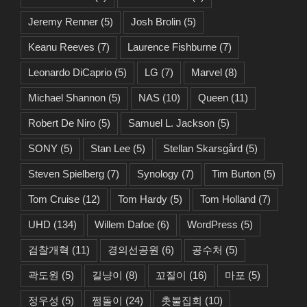
Jeremy Renner
(5)
Josh Brolin
(5)
Keanu Reeves
(7)
Laurence Fishburne
(7)
Leonardo DiCaprio
(5)
LG
(7)
Marvel
(8)
Michael Shannon
(5)
NAS
(10)
Queen
(11)
Robert De Niro
(5)
Samuel L. Jackson
(5)
SONY
(5)
Stan Lee
(5)
Stellan Skarsgård
(5)
Steven Spielberg
(7)
Synology
(7)
Tim Burton
(5)
Tom Cruise
(12)
Tom Hardy
(5)
Tom Holland
(7)
UHD
(134)
Willem Dafoe
(6)
WordPress
(5)
검찰개혁
(11)
경의선공원
(6)
공수처
(5)
곽도원
(5)
길냥이
(8)
꼬질이
(16)
마포
(5)
정우성
(5)
쩜돌이
(24)
촛불집회
(10)