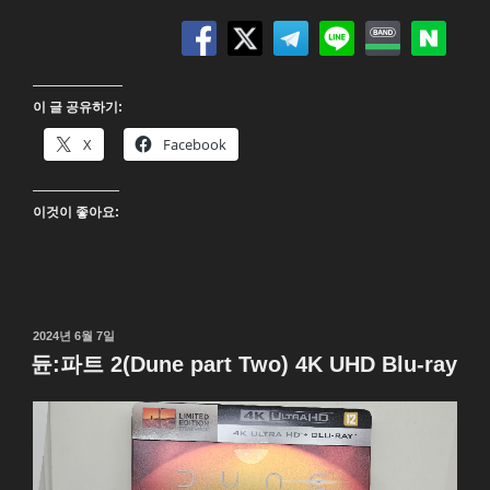
리
피
할
로
이 글 공유하기:
우
(Sleepy
X
Facebook
Hollow)
4K
이것이 좋아요:
UHD
Blu-
ray”
작
2024년 6월 7일
성
듄:파트 2(Dune part Two) 4K UHD Blu-ray
일
자