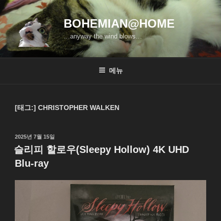
콘
텐
BOHEMIAN@HOME
츠
…anyway the wind blows…
로
바
로
메뉴
가
기
[태그:]
CHRISTOPHER WALKEN
작
2025년 7월 15일
성
슬리피 할로우(Sleepy Hollow) 4K UHD
일
Blu-ray
자