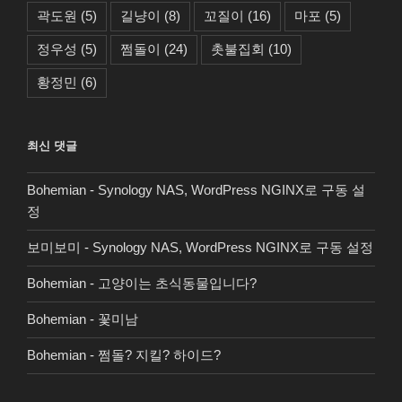
곽도원
(5)
길냥이
(8)
꼬질이
(16)
마포
(5)
정우성
(5)
쩜돌이
(24)
촛불집회
(10)
황정민
(6)
최신 댓글
Bohemian
-
Synology NAS, WordPress NGINX로 구동 설
정
보미보미
-
Synology NAS, WordPress NGINX로 구동 설정
Bohemian
-
고양이는 초식동물입니다?
Bohemian
-
꽃미남
Bohemian
-
쩜돌? 지킬? 하이드?