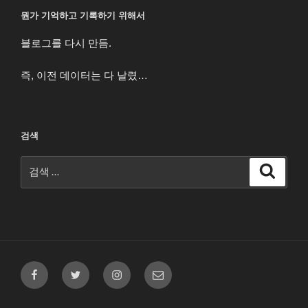
뭔가 기억하고 기록하기 위해서
블로그를 다시 만듬.
즉, 이전 데이터는 다 날렸…
검색
검
검
색
색:
페
트
인
이
이
위
스
메
스
터
타
일