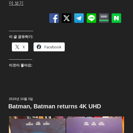
“듄:
더 보기
파
트
2(Dune
part
이 글 공유하기:
Two)
4K
X
Facebook
UHD
Blu-
이것이 좋아요:
ray”
작
2019년 10월 3일
성
Batman, Batman returns 4K UHD
일
자