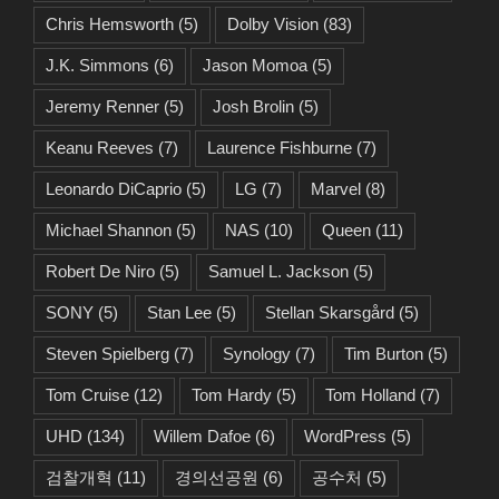
Chris Hemsworth
(5)
Dolby Vision
(83)
J.K. Simmons
(6)
Jason Momoa
(5)
Jeremy Renner
(5)
Josh Brolin
(5)
Keanu Reeves
(7)
Laurence Fishburne
(7)
Leonardo DiCaprio
(5)
LG
(7)
Marvel
(8)
Michael Shannon
(5)
NAS
(10)
Queen
(11)
Robert De Niro
(5)
Samuel L. Jackson
(5)
SONY
(5)
Stan Lee
(5)
Stellan Skarsgård
(5)
Steven Spielberg
(7)
Synology
(7)
Tim Burton
(5)
Tom Cruise
(12)
Tom Hardy
(5)
Tom Holland
(7)
UHD
(134)
Willem Dafoe
(6)
WordPress
(5)
검찰개혁
(11)
경의선공원
(6)
공수처
(5)