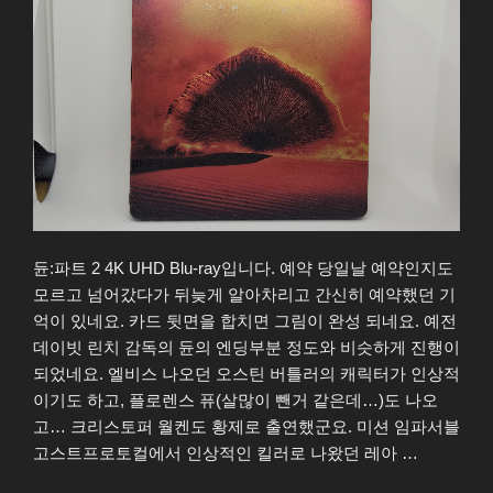
듄:파트 2 4K UHD Blu-ray입니다. 예약 당일날 예약인지도
모르고 넘어갔다가 뒤늦게 알아차리고 간신히 예약했던 기
억이 있네요. 카드 뒷면을 합치면 그림이 완성 되네요. 예전
데이빗 린치 감독의 듄의 엔딩부분 정도와 비슷하게 진행이
되었네요. 엘비스 나오던 오스틴 버틀러의 캐릭터가 인상적
이기도 하고, 플로렌스 퓨(살많이 뺀거 같은데…)도 나오
고… 크리스토퍼 월켄도 황제로 출연했군요. 미션 임파서블
고스트프로토컬에서 인상적인 킬러로 나왔던 레아 …