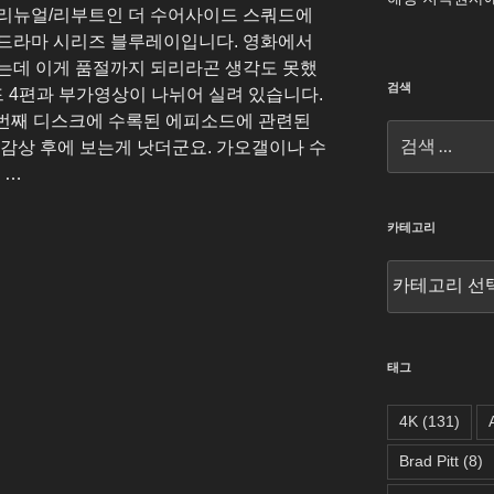
 리뉴얼/리부트인 더 수어사이드 스쿼드에
 드라마 시리즈 블루레이입니다. 영화에서
는데 이게 품절까지 되리라곤 생각도 못했
검색
드 4편과 부가영상이 나뉘어 실려 있습니다.
2번째 디스크에 수록된 에피소드에 관련된
검
 감상 후에 보는게 낫더군요. 가오갤이나 수
색:
 …
카테고리
카
테
고
리
태그
4K
(131)
Brad Pitt
(8)