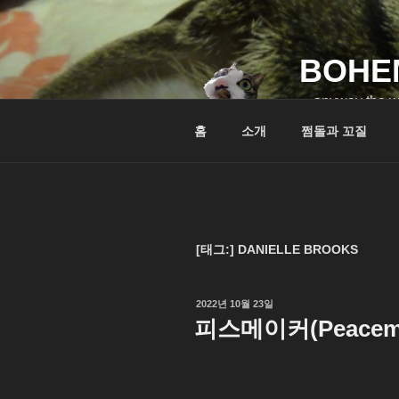
콘
텐
츠
BOHE
로
바
…anyway the w
로
홈
소개
쩜돌과 꼬질
가
기
[태그:]
DANIELLE BROOKS
작
2022년 10월 23일
성
피스메이커(Peacemak
일
자