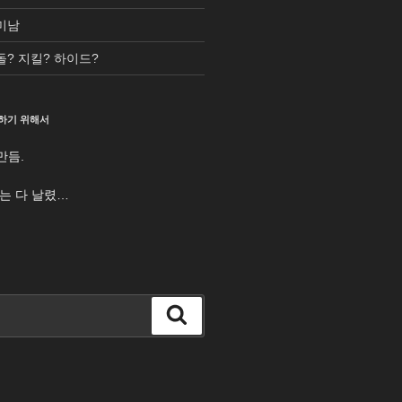
미남
돌? 지킬? 하이드?
하기 위해서
만듬.
터는 다 날렸…
검
색