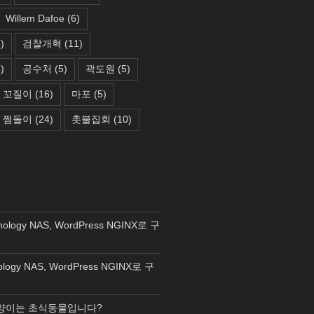
Willem Dafoe
(6)
)
검찰개혁
(11)
)
공수처
(5)
곽도원
(5)
꼬질이
(16)
마포
(5)
쩜돌이
(24)
촛불집회
(10)
nology NAS, WordPress NGINX로 구
ology NAS, WordPress NGINX로 구
양이는 초식동물입니다?