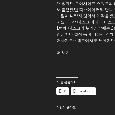
개 망했던 수어사이드 스쿼드의
서 출연했던 피스메이커의 단독
느낌이 나쁘지 않아서 예약을 했
네요. … 각 디스크 마다 에피소
1번째 디스크의 부가영상에는 
영상이나 설정 등이 나와서 전체
어사이드스쿼드에서도 느꼈지만
“피
더 보기
스
메
이
커
이 글 공유하기:
(Peacemaker)
시
X
Facebook
즌
1
이것이 좋아요:
Blu-
ray”