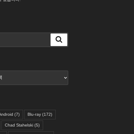
검
색
Android
(7)
Blu-ray
(172)
Chad Stahelski
(5)