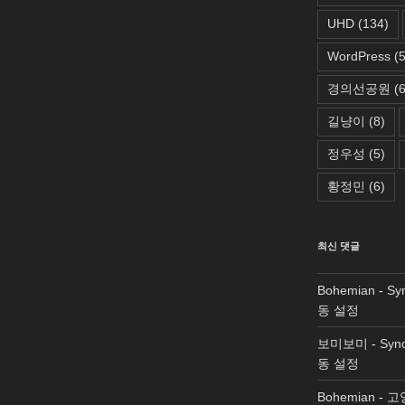
UHD
(134)
WordPress
(5
경의선공원
(6
길냥이
(8)
정우성
(5)
황정민
(6)
최신 댓글
Bohemian
-
Sy
동 설정
보미보미
-
Syn
동 설정
Bohemian
-
고