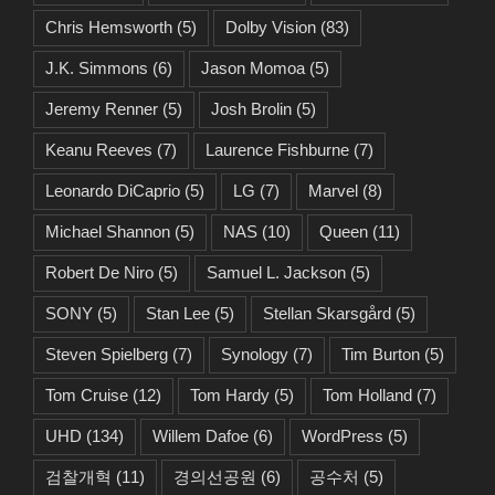
Chris Hemsworth
(5)
Dolby Vision
(83)
J.K. Simmons
(6)
Jason Momoa
(5)
Jeremy Renner
(5)
Josh Brolin
(5)
Keanu Reeves
(7)
Laurence Fishburne
(7)
Leonardo DiCaprio
(5)
LG
(7)
Marvel
(8)
Michael Shannon
(5)
NAS
(10)
Queen
(11)
Robert De Niro
(5)
Samuel L. Jackson
(5)
SONY
(5)
Stan Lee
(5)
Stellan Skarsgård
(5)
Steven Spielberg
(7)
Synology
(7)
Tim Burton
(5)
Tom Cruise
(12)
Tom Hardy
(5)
Tom Holland
(7)
UHD
(134)
Willem Dafoe
(6)
WordPress
(5)
검찰개혁
(11)
경의선공원
(6)
공수처
(5)