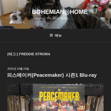
콘
텐
BOHEMIAN@HOME
츠
…anyway the wind blows…
로
바
로
메뉴
가
기
[태그:]
FREDDIE STROMA
작
2022년 10월 23일
성
피스메이커(Peacemaker) 시즌1 Blu-ray
일
자