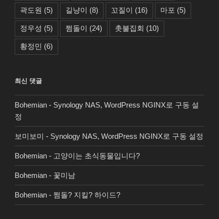
곽도원
(5)
길냥이
(8)
꼬질이
(16)
마포
(5)
정우성
(5)
쩜돌이
(24)
촛불집회
(10)
황정민
(6)
최신 댓글
Bohemian
-
Synology NAS, WordPress NGINX로 구동 설
정
보미보미
-
Synology NAS, WordPress NGINX로 구동 설정
Bohemian
-
고양이는 초식동물입니다?
Bohemian
-
꽃미남
Bohemian
-
쩜돌? 지킬? 하이드?