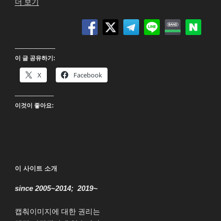
“피
더 보기
스
메
이
커
이 글 공유하기:
(Peacemaker)
시
X
Facebook
즌
1
이것이 좋아요:
Blu-
ray”
이 사이트 소개
since 2005~2014; 2019~
캡춰이미지에 대한 권리는