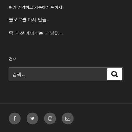
뭔가 기억하고 기록하기 위해서
블로그를 다시 만듬.
즉, 이전 데이터는 다 날렸…
검색
검
검
색
색:
페
트
인
이
이
위
스
메
스
터
타
일