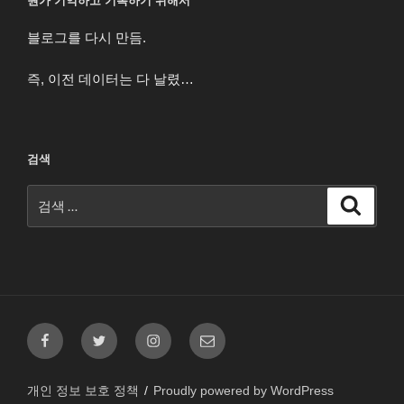
뭔가 기억하고 기록하기 위해서
블로그를 다시 만듬.
즉, 이전 데이터는 다 날렸…
검색
검
검
색
색:
페
트
인
이
이
위
스
메
스
터
타
일
개인 정보 보호 정책
Proudly powered by WordPress
북
그