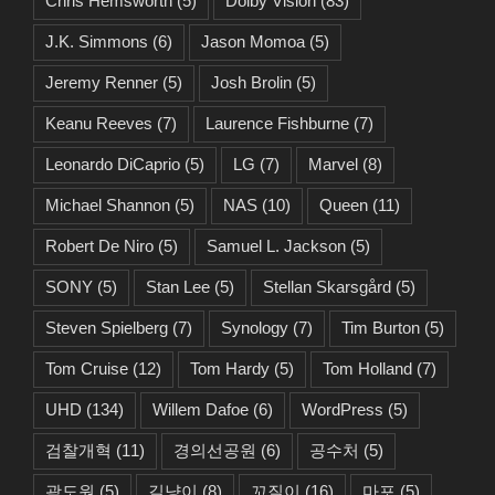
Chris Hemsworth
(5)
Dolby Vision
(83)
J.K. Simmons
(6)
Jason Momoa
(5)
Jeremy Renner
(5)
Josh Brolin
(5)
Keanu Reeves
(7)
Laurence Fishburne
(7)
Leonardo DiCaprio
(5)
LG
(7)
Marvel
(8)
Michael Shannon
(5)
NAS
(10)
Queen
(11)
Robert De Niro
(5)
Samuel L. Jackson
(5)
SONY
(5)
Stan Lee
(5)
Stellan Skarsgård
(5)
Steven Spielberg
(7)
Synology
(7)
Tim Burton
(5)
Tom Cruise
(12)
Tom Hardy
(5)
Tom Holland
(7)
UHD
(134)
Willem Dafoe
(6)
WordPress
(5)
검찰개혁
(11)
경의선공원
(6)
공수처
(5)
곽도원
(5)
길냥이
(8)
꼬질이
(16)
마포
(5)