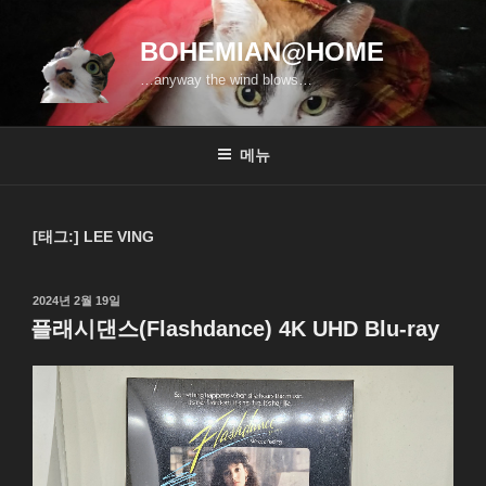
콘
텐
BOHEMIAN@HOME
츠
…anyway the wind blows…
로
바
로
메뉴
가
기
[태그:]
LEE VING
작
2024년 2월 19일
성
플래시댄스(Flashdance) 4K UHD Blu-ray
일
자