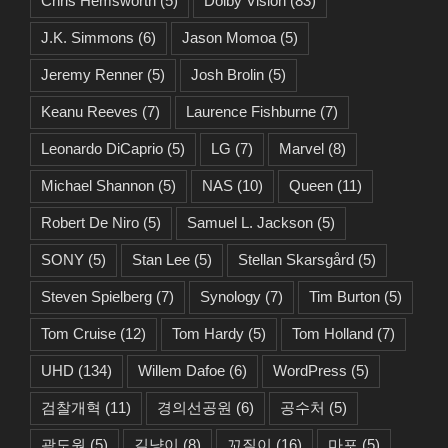
Chris Hemsworth
(5)
Dolby Vision
(83)
J.K. Simmons
(6)
Jason Momoa
(5)
Jeremy Renner
(5)
Josh Brolin
(5)
Keanu Reeves
(7)
Laurence Fishburne
(7)
Leonardo DiCaprio
(5)
LG
(7)
Marvel
(8)
Michael Shannon
(5)
NAS
(10)
Queen
(11)
Robert De Niro
(5)
Samuel L. Jackson
(5)
SONY
(5)
Stan Lee
(5)
Stellan Skarsgård
(5)
Steven Spielberg
(7)
Synology
(7)
Tim Burton
(5)
Tom Cruise
(12)
Tom Hardy
(5)
Tom Holland
(7)
UHD
(134)
Willem Dafoe
(6)
WordPress
(5)
검찰개혁
(11)
경의선공원
(6)
공수처
(5)
곽도원
(5)
길냥이
(8)
꼬질이
(16)
마포
(5)