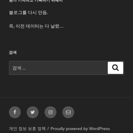
뭔가 기억하고 기록하기 위해서
블로그를 다시 만듬.
즉, 이전 데이터는 다 날렸…
검색
검
검
색
색:
페
트
인
이
이
위
스
메
스
터
타
일
개인 정보 보호 정책
Proudly powered by WordPress
북
그