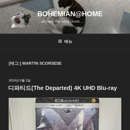
콘
텐
BOHEMIAN@HOME
츠
…anyway the wind blows…
로
바
로
메뉴
가
기
[태그:]
MARTIN SCORSESE
작
2024년 5월 2일
성
디파티드(The Departed) 4K UHD Blu-ray
일
자