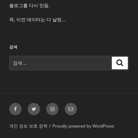
블로그를 다시 만듬.
즉, 이전 데이터는 다 날렸…
검색
검
검
색
색:
페
트
인
이
이
위
스
메
스
터
타
일
개인 정보 보호 정책
Proudly powered by WordPress
북
그