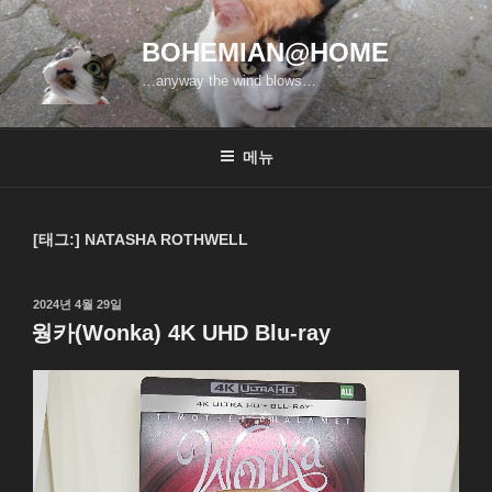
콘
텐
BOHEMIAN@HOME
츠
…anyway the wind blows…
로
바
로
메뉴
가
기
[태그:]
NATASHA ROTHWELL
작
2024년 4월 29일
성
웡카(Wonka) 4K UHD Blu-ray
일
자