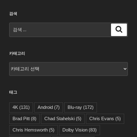
검색
검
검
색
색:
카테고리
카
테
고
리
태그
4K
(131)
Android
(7)
Blu-ray
(172)
Brad Pitt
(8)
Chad Stahelski
(5)
Chris Evans
(5)
Chris Hemsworth
(5)
Dolby Vision
(83)