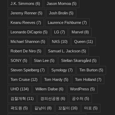
J.K. Simmons
(6)
Jason Momoa
(5)
Jeremy Renner
(5)
Josh Brolin
(5)
Keanu Reeves
(7)
Laurence Fishburne
(7)
Leonardo DiCaprio
(5)
LG
(7)
Marvel
(8)
Michael Shannon
(5)
NAS
(10)
Queen
(11)
Robert De Niro
(5)
Samuel L. Jackson
(5)
SONY
(5)
Stan Lee
(5)
Stellan Skarsgård
(5)
Steven Spielberg
(7)
Synology
(7)
Tim Burton
(5)
Tom Cruise
(12)
Tom Hardy
(5)
Tom Holland
(7)
UHD
(134)
Willem Dafoe
(6)
WordPress
(5)
검찰개혁
(11)
경의선공원
(6)
공수처
(5)
곽도원
(5)
길냥이
(8)
꼬질이
(16)
마포
(5)