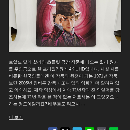
로알드 달의 찰리와 초콜릿 공장 작품에 나오는 윌리 웡카
를 주인공으로 한 프리퀄? 웡카 4K UHD입니다. 사실 저를
비롯한 한국인들에겐 이 작품의 원전이 되는 1971년 작품
보단 2005년 팀버튼 감독 + 조니 뎁의 영화가 더 알려져 있
고 익숙하죠. 제작 영상에서 계속 71년작과 진 와일더를 강
조하는데 71년 작을 본 적이 없는 저로서는 아 그렇군요…
하는 정도이랄까요? 배우들도 티모시 …
“웡
더 보기
카