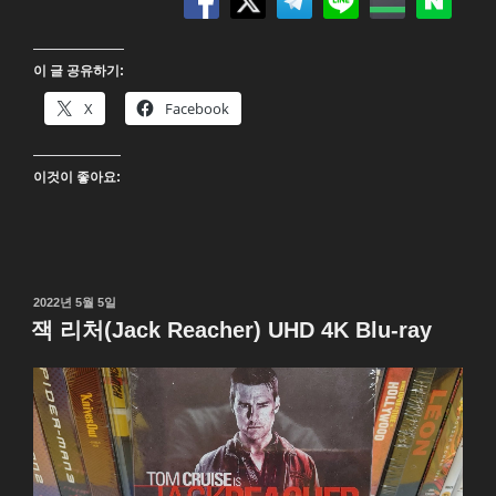
묵
시
이 글 공유하기:
록
(Apocalyse
X
Facebook
Now)
4K
이것이 좋아요:
UHD
Blu-
ray”
작
2022년 5월 5일
성
잭 리처(Jack Reacher) UHD 4K Blu-ray
일
자