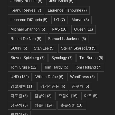
Jeremy Renner
(5)
Josh Brolin
(5)
Keanu Reeves
(7)
Laurence Fishburne
(7)
Leonardo DiCaprio
(5)
LG
(7)
Marvel
(8)
Michael Shannon
(5)
NAS
(10)
Queen
(11)
Robert De Niro
(5)
Samuel L. Jackson
(5)
SONY
(5)
Stan Lee
(5)
Stellan Skarsgård
(5)
Steven Spielberg
(7)
Synology
(7)
Tim Burton
(5)
Tom Cruise
(12)
Tom Hardy
(5)
Tom Holland
(7)
UHD
(134)
Willem Dafoe
(6)
WordPress
(5)
검찰개혁
(11)
경의선공원
(6)
공수처
(5)
곽도원
(5)
길냥이
(8)
꼬질이
(16)
마포
(5)
정우성
(5)
쩜돌이
(24)
촛불집회
(10)
황정민
(6)