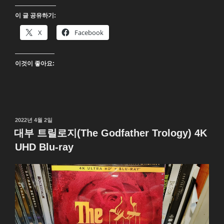
Reacher)
이 글 공유하기:
UHD
4K
X
Facebook
Blu-
ray”
이것이 좋아요:
작
2022년 4월 2일
성
대부 트릴로지(The Godfather Trology) 4K
일
UHD Blu-ray
자