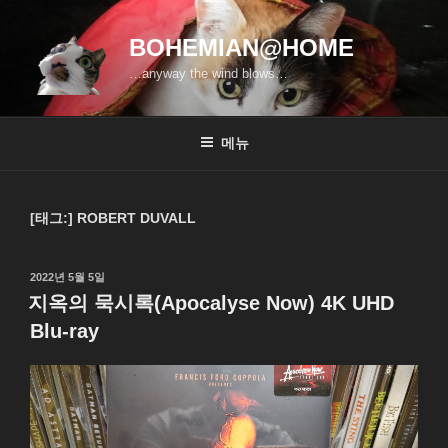
콘
텐
BOHEMIAN@HOME
츠
…anyway the wind blows…
로
바
로
메뉴
가
기
[태그:]
ROBERT DUVALL
작
2022년 5월 5일
성
지옥의 묵시록(Apocalyse Now) 4K UHD
일
Blu-ray
자