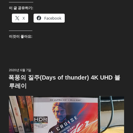
로
이 글 공유하기:
지
(The
X
Facebook
Godfather
Trology)
이것이 좋아요:
4K
UHD
Blu-
ray”
작
2020년 6월 7일
성
폭풍의 질주(Days of thunder) 4K UHD 블
일
루레이
자