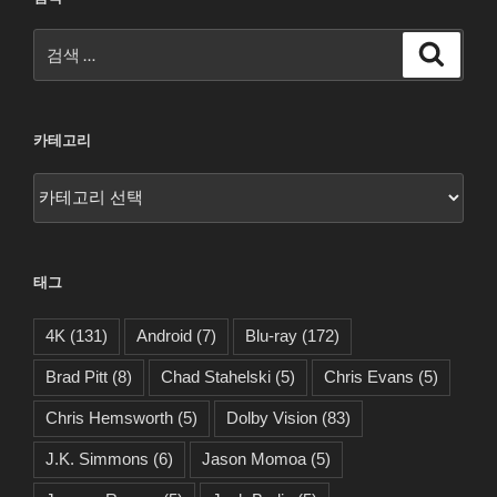
검
검
색
색:
카테고리
카
테
고
리
태그
4K
(131)
Android
(7)
Blu-ray
(172)
Brad Pitt
(8)
Chad Stahelski
(5)
Chris Evans
(5)
Chris Hemsworth
(5)
Dolby Vision
(83)
J.K. Simmons
(6)
Jason Momoa
(5)