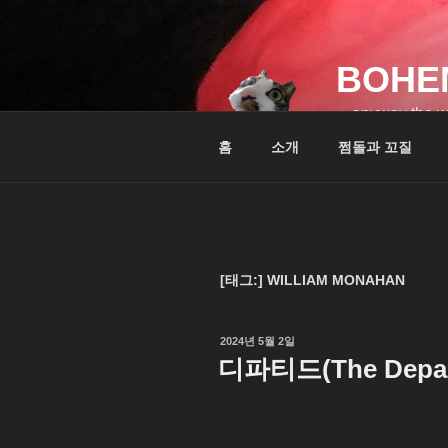
콘
텐
츠
BOHE
로
바
…anyway the w
로
홈
소개
쩜돌과 꼬질
가
기
[태그:]
WILLIAM MONAHAN
작
2024년 5월 2일
성
디파티드(The Depart
일
자