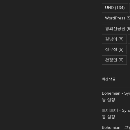
UHD
(134)
WordPress
(5
경의선공원
(6
길냥이
(8)
정우성
(5)
황정민
(6)
최신 댓글
Bohemian
-
Sy
동 설정
보미보미
-
Syn
동 설정
Bohemian
-
고