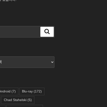
검
색
Android
(7)
Blu-ray
(172)
Chad Stahelski
(5)