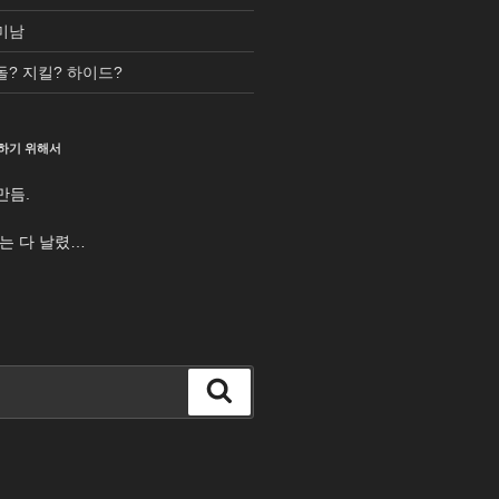
미남
돌? 지킬? 하이드?
하기 위해서
만듬.
터는 다 날렸…
검
색