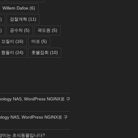
Willem Dafoe
(6)
)
검찰개혁
(11)
)
공수처
(5)
곽도원
(5)
꼬질이
(16)
마포
(5)
쩜돌이
(24)
촛불집회
(10)
nology NAS, WordPress NGINX로 구
ology NAS, WordPress NGINX로 구
양이는 초식동물입니다?