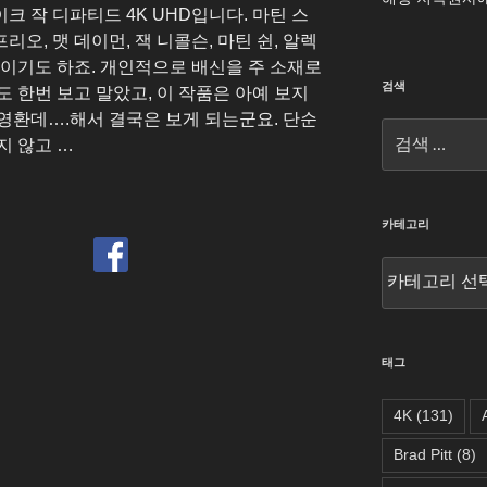
 작 디파티드 4K UHD입니다. 마틴 스
오, 맷 데이먼, 잭 니콜슨, 마틴 쉰, 알렉
팅이기도 하죠. 개인적으로 배신을 주 소재로
검색
 한번 보고 말았고, 이 작품은 아예 보지
영환데….해서 결국은 보게 되는군요. 단순
검
지 않고 …
색:
카테고리
카
테
고
리
태그
4K
(131)
Brad Pitt
(8)