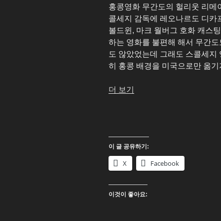
홍콩영화 무간도의 헐리웃 리메이크
콜세지 감독에 레오나르도 디카프리
볼드윈, 마크 월버그 호화 캐스
하는 영화를 불편해 해서 무간도도
도 않았었는데 그래도 스콜세지 
히 홍콩 배경을 미국으로만 옮기
“디
더 보기
파
티
드
(The
이 글 공유하기:
Departed)
4K
X
Facebook
UHD
Blu-
이것이 좋아요:
ray”