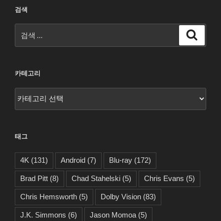
검색
검
검
색
색:
카테고리
카
테
고
리
태그
4K
(131)
Android
(7)
Blu-ray
(172)
Brad Pitt
(8)
Chad Stahelski
(5)
Chris Evans
(5)
Chris Hemsworth
(5)
Dolby Vision
(83)
J.K. Simmons
(6)
Jason Momoa
(5)