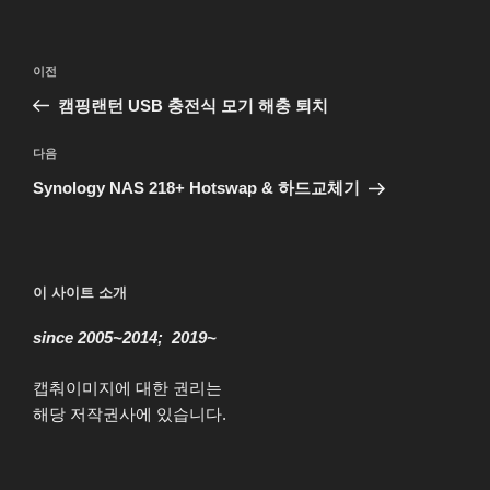
글
이
이전
탐
전
캠핑랜턴 USB 충전식 모기 해충 퇴치
색
글
다
다음
음
Synology NAS 218+ Hotswap & 하드교체기
글
이 사이트 소개
since 2005~2014; 2019~
캡춰이미지에 대한 권리는
해당 저작권사에 있습니다.