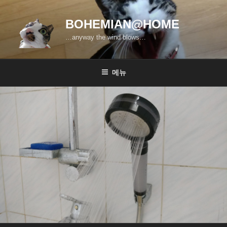
콘
텐
BOHEMIAN@HOME
츠
…anyway the wind blows…
로
바
로
메뉴
가
기