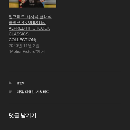
알프레드 히치콕 클래식
콜렉션 4K UHD(The
ALFRED HITCHCOCK
CLASSICS
COLLECTION)
2020년 11월 2일
"MotionPicture"에서
카
ITEM
테
태
대림
,
디클린
,
샤워헤드
고
그
리
댓글 남기기