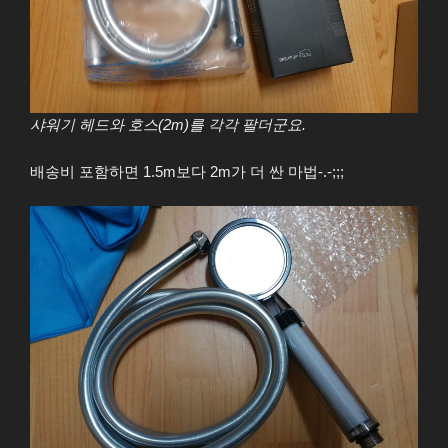
샤워기 헤드와 호스(2m)를 각각 팔더군요.
배송비 포함하면 1.5m보다 2m가 더 싼 마법-.-;;;