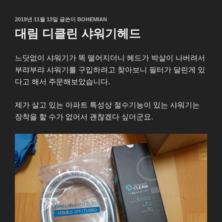
작
2019년 11월 13일
글쓴이
BOHEMIAN
성
대림 디클린 샤워기헤드
일
자
느닷없이 샤워기가 똑 떨어지더니 헤드가 박살이 나버려서
부랴부랴 샤워기를 구입하려고 찾아보니 필터가 달린게 있
다고 해서 주문해보았습니다.
제가 살고 있는 아파트 특성상 절수기능이 있는 샤워기는
장착을 할 수가 없어서 괜찮겠다 싶더군요.