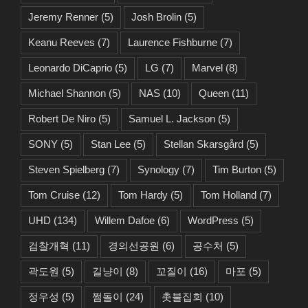
Jeremy Renner
(5)
Josh Brolin
(5)
Keanu Reeves
(7)
Laurence Fishburne
(7)
Leonardo DiCaprio
(5)
LG
(7)
Marvel
(8)
Michael Shannon
(5)
NAS
(10)
Queen
(11)
Robert De Niro
(5)
Samuel L. Jackson
(5)
SONY
(5)
Stan Lee
(5)
Stellan Skarsgård
(5)
Steven Spielberg
(7)
Synology
(7)
Tim Burton
(5)
Tom Cruise
(12)
Tom Hardy
(5)
Tom Holland
(7)
UHD
(134)
Willem Dafoe
(6)
WordPress
(5)
검찰개혁
(11)
경의선공원
(6)
공수처
(5)
곽도원
(5)
길냥이
(8)
꼬질이
(16)
마포
(5)
정우성
(5)
쩜돌이
(24)
촛불집회
(10)