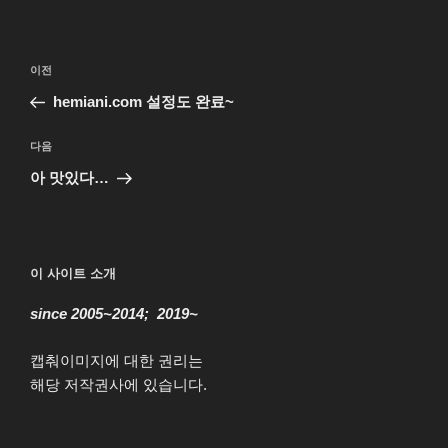
글
이
이전
탐
전
hemiani.com 설정도 완료~
색
글
다
다음
음
아 맛있다…
글
이 사이트 소개
since 2005~2014; 2019~
캡춰이미지에 대한 권리는
해당 저작권사에 있습니다.