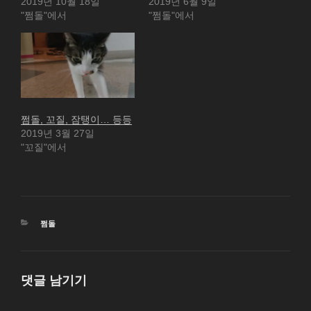
2019년 10월 18일
2019년 6월 9일
"쩜돌"에서
"쩜돌"에서
쩜돌, 꼬질, 잠탱이… 등등
2019년 3월 27일
"꼬질"에서
카
쩜돌
테
고
리
댓글 남기기