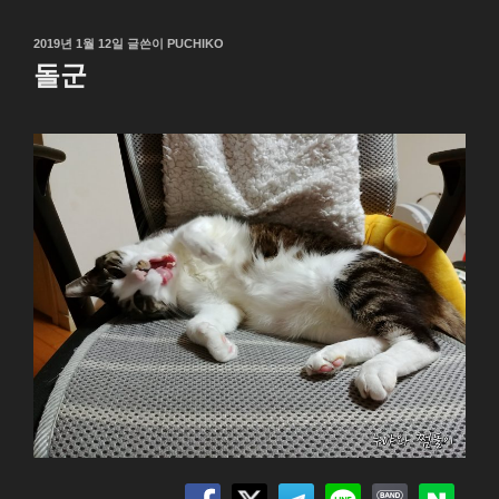
작
2019년 1월 12일
글쓴이
PUCHIKO
성
돌군
일
자