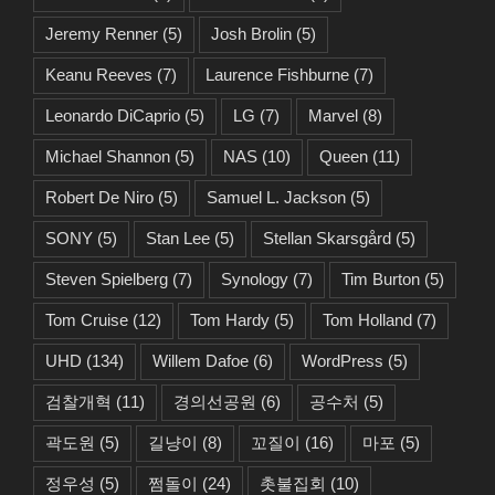
Jeremy Renner
(5)
Josh Brolin
(5)
Keanu Reeves
(7)
Laurence Fishburne
(7)
Leonardo DiCaprio
(5)
LG
(7)
Marvel
(8)
Michael Shannon
(5)
NAS
(10)
Queen
(11)
Robert De Niro
(5)
Samuel L. Jackson
(5)
SONY
(5)
Stan Lee
(5)
Stellan Skarsgård
(5)
Steven Spielberg
(7)
Synology
(7)
Tim Burton
(5)
Tom Cruise
(12)
Tom Hardy
(5)
Tom Holland
(7)
UHD
(134)
Willem Dafoe
(6)
WordPress
(5)
검찰개혁
(11)
경의선공원
(6)
공수처
(5)
곽도원
(5)
길냥이
(8)
꼬질이
(16)
마포
(5)
정우성
(5)
쩜돌이
(24)
촛불집회
(10)