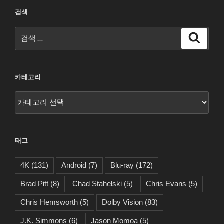
검색
검
검
색
색:
카테고리
카
테
고
리
태그
4K
(131)
Android
(7)
Blu-ray
(172)
Brad Pitt
(8)
Chad Stahelski
(5)
Chris Evans
(5)
Chris Hemsworth
(5)
Dolby Vision
(83)
J.K. Simmons
(6)
Jason Momoa
(5)