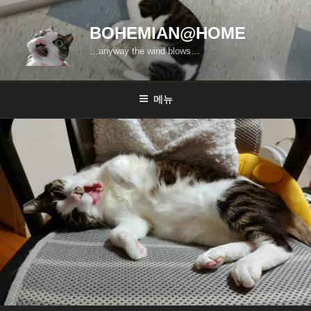
콘
텐
BOHEMIAN@HOME
츠
…anyway the wind blows…
로
바
로
메뉴
가
기