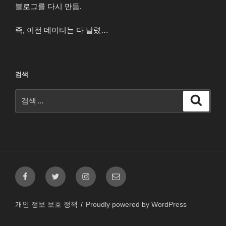
블로그를 다시 만듬.
즉, 이전 데이터는 다 날렸…
검색
검
검
색
색:
페
트
인
이
이
위
스
메
스
터
타
일
개인 정보 보호 정책
Proudly powered by WordPress
북
그
램