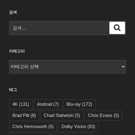
검색
검
검
색
색:
카테고리
카
테
고
리
태그
4K
(131)
Android
(7)
Blu-ray
(172)
Brad Pitt
(8)
Chad Stahelski
(5)
Chris Evans
(5)
Chris Hemsworth
(5)
Dolby Vision
(83)