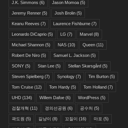
J.K. Simmons
(6)
Jason Momoa
(5)
Jeremy Renner
(5)
Josh Brolin
(5)
Keanu Reeves
(7)
Laurence Fishburne
(7)
Leonardo DiCaprio
(5)
LG
(7)
Marvel
(8)
Michael Shannon
(5)
NAS
(10)
Queen
(11)
Robert De Niro
(5)
Samuel L. Jackson
(5)
SONY
(5)
Stan Lee
(5)
Stellan Skarsgård
(5)
Steven Spielberg
(7)
Synology
(7)
Tim Burton
(5)
Tom Cruise
(12)
Tom Hardy
(5)
Tom Holland
(7)
UHD
(134)
Willem Dafoe
(6)
WordPress
(5)
검찰개혁
(11)
경의선공원
(6)
공수처
(5)
곽도원
(5)
길냥이
(8)
꼬질이
(16)
마포
(5)