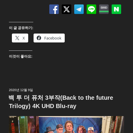
레
이
저
(Eraser)
이 글 공유하기:
4K
UHD
X
Facebook
Blu-
ray”
이것이 좋아요:
작
2020년 12월 9일
성
백 투 더 퓨처 3부작(Back to the future
일
Trilogy) 4K UHD Blu-ray
자