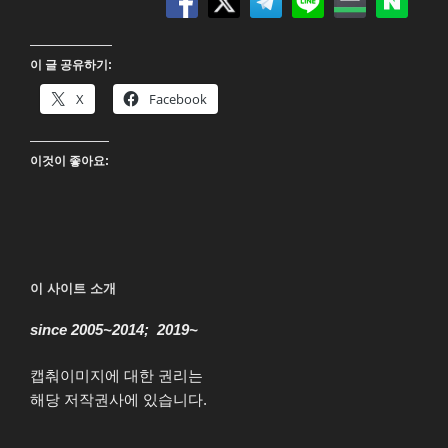
퓨
처
이 글 공유하기:
3
부
X
Facebook
작
(Back
이것이 좋아요:
to
the
future
Trilogy)
4K
UHD
이 사이트 소개
Blu-
since 2005~2014; 2019~
ray”
캡춰이미지에 대한 권리는
해당 저작권사에 있습니다.