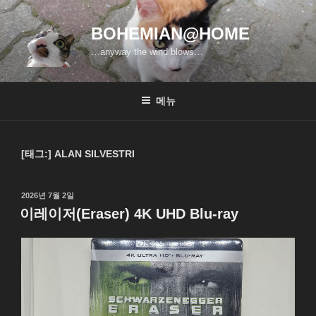
콘
텐
BOHEMIAN@HOME
츠
…anyway the wind blows…
로
바
로
메뉴
가
기
[태그:]
ALAN SILVESTRI
작
2026년 7월 2일
성
이레이저(Eraser) 4K UHD Blu-ray
일
자