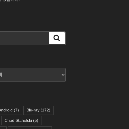
검
색
Android
(7)
Blu-ray
(172)
Chad Stahelski
(5)