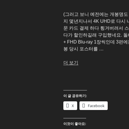
(그러고 보니 예전에는 개봉명도 
지 몇년지나서 4K UHD로 다시 
문 카드 결제 하다 튕겨버려서 
다가 할인하길래 구입했네요. 돌비
+ FHD Blu-ray 1장씩인데 
봉 당시 포스터를 …
“백
더 보기
투
더
퓨
처
이 글 공유하기:
3
부
X
Facebook
작
(Back
이것이 좋아요:
to