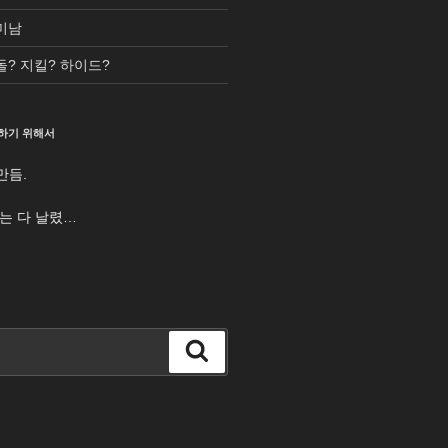
미남
돌? 지킬? 하이드?
하기 위해서
만듬.
터는 다 날렸…
검
색