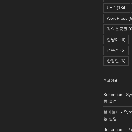
UHD
(134)
WordPress
(5
경의선공원
(6
길냥이
(8)
정우성
(5)
황정민
(6)
최신 댓글
Bohemian
-
Sy
동 설정
보미보미
-
Syn
동 설정
Bohemian
-
고