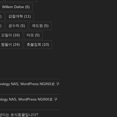
Willem Dafoe
(6)
)
검찰개혁
(11)
)
공수처
(5)
곽도원
(5)
꼬질이
(16)
마포
(5)
쩜돌이
(24)
촛불집회
(10)
nology NAS, WordPress NGINX로 구
ology NAS, WordPress NGINX로 구
양이는 초식동물입니다?