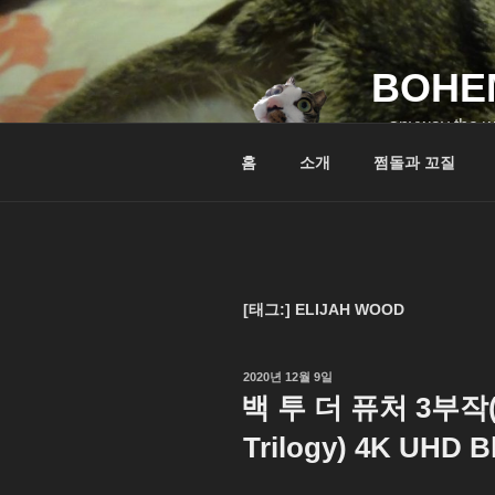
콘
텐
츠
BOHE
로
바
…anyway the w
로
홈
소개
쩜돌과 꼬질
가
기
[태그:]
ELIJAH WOOD
작
2020년 12월 9일
성
백 투 더 퓨처 3부작(Ba
일
자
Trilogy) 4K UHD B