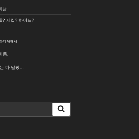
미남
돌? 지킬? 하이드?
하기 위해서
만듬.
터는 다 날렸…
검
색