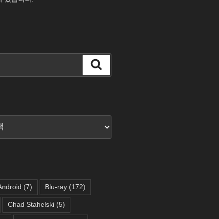
검
색
Android
(7)
Blu-ray
(172)
Chad Stahelski
(5)