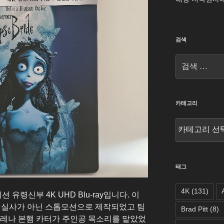
검색
검
색:
카테고리
카
테
고
리
태그
4K
(131)
령신부 4K UHD Blu-ray입니다. 이
. 실사가 아닌 스톱모션으로 제작되었고 팀
Brad Pitt
(8)
헬레나 본햄 카터가 주인공 목소리를 맡았었