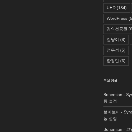
UHD
(134)
WordPress
(5
경의선공원
(6
길냥이
(8)
정우성
(5)
황정민
(6)
최신 댓글
Bohemian
-
Sy
동 설정
보미보미
-
Syn
동 설정
Bohemian
-
고