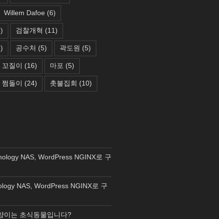
Willem Dafoe
(6)
)
검찰개혁
(11)
)
공수처
(5)
곽도원
(5)
꼬질이
(16)
마포
(5)
쩜돌이
(24)
촛불집회
(10)
nology NAS, WordPress NGINX로 구
ology NAS, WordPress NGINX로 구
양이는 초식동물입니다?