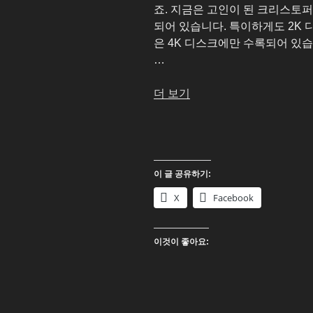
죠. 지금은 고인이 된 크리스토퍼
되어 있습니다. 특이하게도 2K
은 4K 디스크에만 수록되어 있
…
“유
더 보기
령
신
부
(Corpse
이 글 공유하기:
Bride)
4K
X
Facebook
UHD
Blu-
이것이 좋아요:
ray”