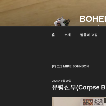
콘
텐
츠
BOHE
로
바
…anyway the w
로
홈
소개
쩜돌과 꼬질
가
기
[태그:]
MIKE JOHNSON
작
2025년 9월 29일
성
유령신부(Corpse Bri
일
자