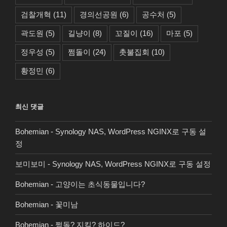
검찰개혁
(11)
경의선공원
(6)
공수처
(5)
곽도원
(5)
길냥이
(8)
꼬질이
(16)
마포
(5)
정우성
(5)
쩜돌이
(24)
촛불집회
(10)
황정민
(6)
최신 댓글
Bohemian
-
Synology NAS, WordPress NGINX로 구동 설
정
보미보미
-
Synology NAS, WordPress NGINX로 구동 설정
Bohemian
-
고양이는 초식동물입니다?
Bohemian
-
꽃미남
Bohemian
-
쩜돌? 지킬? 하이드?