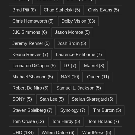
Brad Pitt
(8)
Chad Stahelski
(5)
Chris Evans
(5)
Chris Hemsworth
(5)
Dolby Vision
(83)
J.K. Simmons
(6)
Jason Momoa
(5)
Jeremy Renner
(5)
Josh Brolin
(5)
Keanu Reeves
(7)
Laurence Fishburne
(7)
Leonardo DiCaprio
(5)
LG
(7)
Marvel
(8)
Michael Shannon
(5)
NAS
(10)
Queen
(11)
Robert De Niro
(5)
Samuel L. Jackson
(5)
SONY
(5)
Stan Lee
(5)
Stellan Skarsgård
(5)
Steven Spielberg
(7)
Synology
(7)
Tim Burton
(5)
Tom Cruise
(12)
Tom Hardy
(5)
Tom Holland
(7)
UHD
(134)
Willem Dafoe
(6)
WordPress
(5)