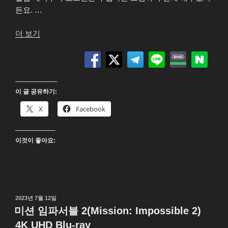
든요. …
“미
더 보기
션
임
파
서
이 글 공유하기:
블
3(Mission:
X
Facebook
Impossible
III)
이것이 좋아요:
4K
UHD
Blu-
ray”
작
2023년 7월 12일
성
미션 임파서블 2(Mission: Impossible 2)
일
4K UHD Blu-ray
자