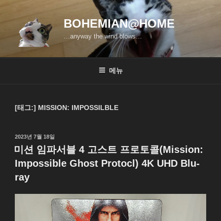
콘
텐
BOHEMIAN@HOME
츠
…anyway the wind blows…
로
바
로
메뉴
가
기
[태그:]
MISSION: IMPOSSILBLE
작
2023년 7월 18일
성
미션 임파서블 4 고스트 프로토콜(Mission:
일
Impossible Ghost Protocl) 4K UHD Blu-
자
ray