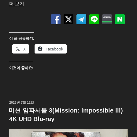
“미
더 보기
션
임
파
서
이 글 공유하기:
블
4
X
Facebook
고
스
이것이 좋아요:
트
프
로
토
콜
작
2023년 7월 12일
(Mission:
성
미션 임파서블 3(Mission: Impossible III)
Impossible
일
4K UHD Blu-ray
자
Ghost
Protocl)
4K