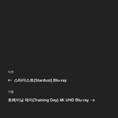
글
이
이전
탐
전
스타더스트(Stardust) Blu-ray
색
글
다
다음
음
트레이닝 데이(Training Day) 4K UHD Blu-ray
글