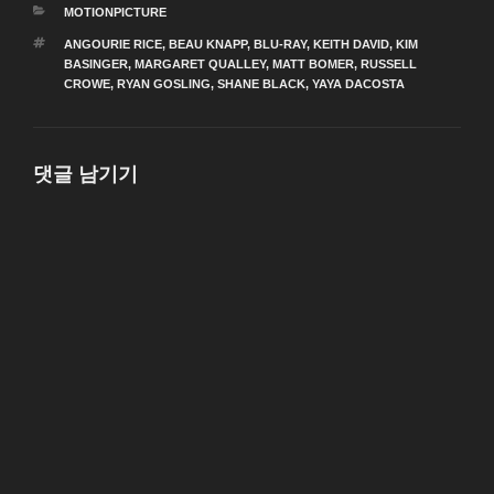
카
MOTIONPICTURE
테
태
ANGOURIE RICE
,
BEAU KNAPP
,
BLU-RAY
,
KEITH DAVID
,
KIM
고
그
BASINGER
,
MARGARET QUALLEY
,
MATT BOMER
,
RUSSELL
리
CROWE
,
RYAN GOSLING
,
SHANE BLACK
,
YAYA DACOSTA
댓글 남기기