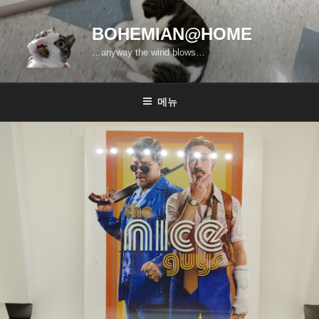
콘
텐
BOHEMIAN@HOME
츠
…anyway the wind blows…
로
바
로
메뉴
가
기