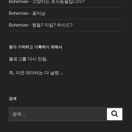
Bohemian
-
고양이는 초식동물입니다?
Bohemian
-
꽃미남
Bohemian
-
쩜돌? 지킬? 하이드?
뭔가 기억하고 기록하기 위해서
블로그를 다시 만듬.
즉, 이전 데이터는 다 날렸…
검색
검
검
색
색: