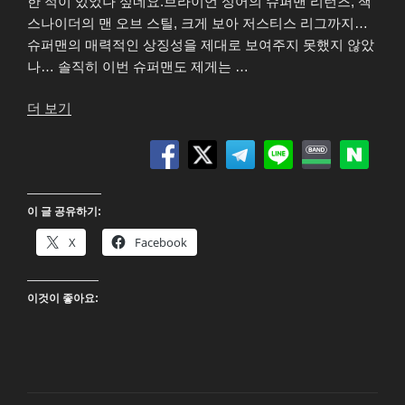
한 적이 있었나 싶네요.브라이언 싱어의 슈퍼맨 리턴즈, 잭
스나이더의 맨 오브 스틸, 크게 보아 저스티스 리그까지…
슈퍼맨의 매력적인 상징성을 제대로 보여주지 못했지 않았
나… 솔직히 이번 슈퍼맨도 제게는 …
“슈
더 보기
퍼
맨
(Superman)
4K
이 글 공유하기:
UHD
Blu-
X
Facebook
ray”
이것이 좋아요: