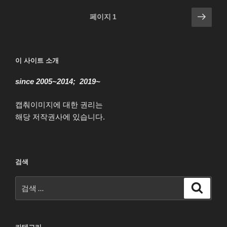
글
다
페이지
1
음
페
쪽
이
지
이 사이트 소개
매
since 2005~2014; 2019~
김
캡춰이미지에 대한 권리는
해당 저작권사에 있습니다.
검색
검
검
색
색: