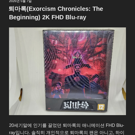
작
2026년 5월 7일
UHD
성
퇴마록(Exorcism Chronicles: The
Blu-
일
Beginning) 2K FHD Blu-ray
자
ray”
20세기말에 인기를 끌었던 퇴마록의 애니메이션 FHD Blu-
ray입니다. 솔직히 개인적으로 퇴마록의 팬은 아니고, 하이