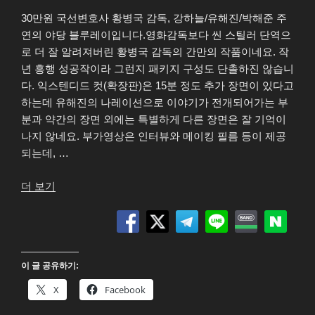
30만원 국선변호사 황병국 감독, 강하늘/유해진/박해준 주
연의 야당 블루레이입니다.영화감독보다 씬 스틸러 단역으
로 더 잘 알려져버린 황병국 감독의 간만의 작품이네요. 작
년 흥행 성공작이라 그런지 패키지 구성도 단촐하진 않습니
다. 익스텐디드 컷(확장판)은 15분 정도 추가 장면이 있다고
하는데 유해진의 나레이션으로 이야기가 전개되어가는 부
분과 약간의 장면 외에는 특별하게 다른 장면은 잘 기억이
나지 않네요. 부가영상은 인터뷰와 메이킹 필름 등이 제공
되는데, …
“야
더 보기
당
(Yadang)
FHD
Blu-
이 글 공유하기:
ray”
X
Facebook