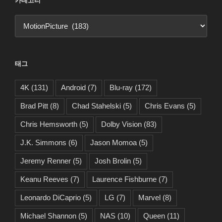
카테고리
카
테
고
리
태그
4K
(131)
Android
(7)
Blu-ray
(172)
Brad Pitt
(8)
Chad Stahelski
(5)
Chris Evans
(5)
Chris Hemsworth
(5)
Dolby Vision
(83)
J.K. Simmons
(6)
Jason Momoa
(5)
Jeremy Renner
(5)
Josh Brolin
(5)
Keanu Reeves
(7)
Laurence Fishburne
(7)
Leonardo DiCaprio
(5)
LG
(7)
Marvel
(8)
Michael Shannon
(5)
NAS
(10)
Queen
(11)