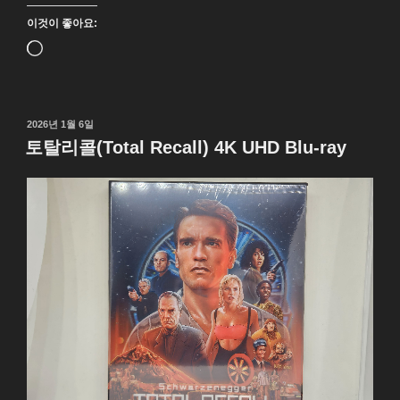
이것이 좋아요:
로
드
중...
작
2026년 1월 6일
성
토탈리콜(Total Recall) 4K UHD Blu-ray
일
자