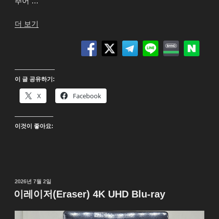
추어 …
“끝
더 보기
이
없
는
스
이 글 공유하기:
칼
렛
X
Facebook
(果
て
이것이 좋아요:
し
な
き
ス
カ
작
2026년 7월 2일
ー
성
이레이저(Eraser) 4K UHD Blu-ray
レ
일
자
ッ