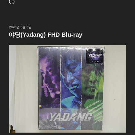
로
드
중...
작
2026년 3월 3일
성
야당(Yadang) FHD Blu-ray
일
자