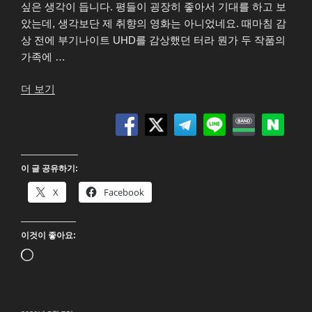
싶은 생각이 듭니다. 평들이 굉장히 좋아서 기대를 하고 보
았는데, 생각보단 제 취향의 영화는 아니었네요. 때마침 감
상 전에 부기나이트 UHD를 감상했던 터라 뭔가 두 작품의
가족에 …
“원
더 보기
배
틀
애
프
이 글 공유하기:
터
어
X
Facebook
나
더
이것이 좋아요:
(One
Battle
로
After
드
Another)
중...
4K