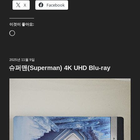
ray”
X
Facebook
이것이 좋아요:
로
드
중...
작
2025년 11월 9일
성
슈퍼맨(Superman) 4K UHD Blu-ray
일
자