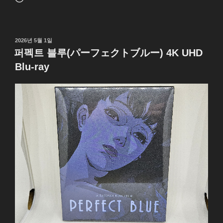
드
중...
작
2026년 5월 1일
성
퍼펙트 블루(パーフェクトブルー) 4K UHD
일
Blu-ray
자