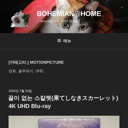
콘
텐
BOHEMIAN@HOME
츠
…anyway the wind blows…
로
바
로
메뉴
가
기
[카테고리:]
MOTIONPICTURE
영화, 블루레이, UHD…
작
2026년 7월 30일
성
끝이 없는 스칼렛(果てしなきスカーレット)
일
4K UHD Blu-ray
자