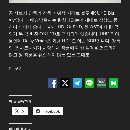
곤 사토시 감독의 감독 데뷔작 퍼펙트 블루 4K UHD Blu-
ray입니다. 배송받은지는 한참되었는데 제대로 감상도 못
하다가 이제 씁니다. 4K UHD, 2K FHD, 원 OST에서 한 곡
인가 두 곡 빠진 OST CD로 구성되어 있습니다. UHD 타이
틀인데 Dolby Vision은 커녕 HDR도 아닌 SDR입니다. 감독
인 곤 사토시씨가 사망해서 작품에 대한 설정을 건드리지
않고 원 작품을 훼손하지 않는 있는 그대로 …
“퍼
더 보기
펙
트
블
루
이 글 공유하기:
(パ
ー
X
Facebook
フ
ェ
이것이 좋아요: