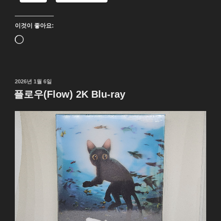
UHD
Blu-
이것이 좋아요:
ray”
로
드
중...
작
2026년 1월 6일
성
플로우(Flow) 2K Blu-ray
일
자