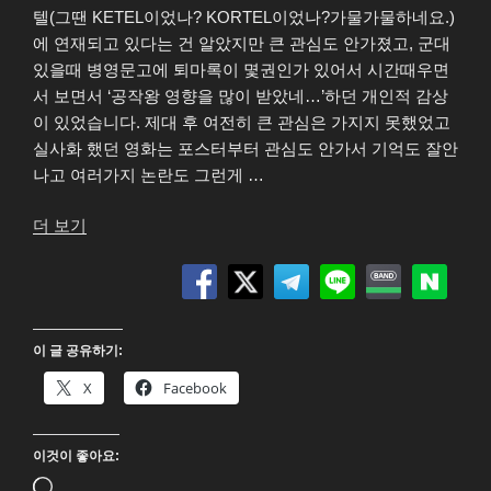
텔(그땐 KETEL이었나? KORTEL이었나?가물가물하네요.)
에 연재되고 있다는 건 알았지만 큰 관심도 안가졌고, 군대
있을때 병영문고에 퇴마록이 몇권인가 있어서 시간때우면
서 보면서 ‘공작왕 영향을 많이 받았네…’하던 개인적 감상
이 있었습니다. 제대 후 여전히 큰 관심은 가지지 못했었고
실사화 했던 영화는 포스터부터 관심도 안가서 기억도 잘안
나고 여러가지 논란도 그런게 …
“퇴
더 보기
마
록
(Exorcism
Chronicles:
이 글 공유하기:
The
Beginning)
X
Facebook
2K
FHD
이것이 좋아요:
Blu-
ray”
로