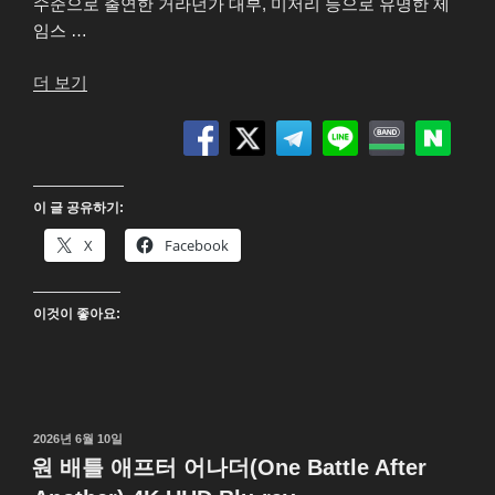
수준으로 출연한 거라던가 대부, 미저리 등으로 유명한 제
임스 …
“이
더 보기
레
이
저
(Eraser)
이 글 공유하기:
4K
UHD
X
Facebook
Blu-
ray”
이것이 좋아요:
작
2026년 6월 10일
성
원 배틀 애프터 어나더(One Battle After
일