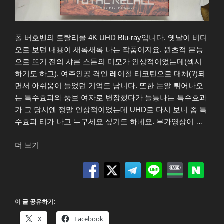
폴 버호벤의 토탈리콜 4K UHD Blu-ray입니다. 옛날이 비디
오로 보던 내용이 새록새록 나는 작품이지요. 원초적 본능
으로 뜨기 전의 샤론 스톤의 미모가 인상적이었는데(섹시
하기도 하고), 여주인공 격인 레이철 티코틴으로 대체(?)되
면서 아쉬움이 들었던 기억도 납니다. 또한 눈알 튀어나오
는 특수효과와 뚱보 여자로 변장했다가 들통나는 특수효과
가 그 당시엔 정말 인상적이었는데 UHD로 다시 보니 좀 특
수효과 티가 나고 누구세요 싶기도 하네요. 부가영상이 …
“토
더 보기
탈
리
콜
(Total
이 글 공유하기:
Recall)
4K
X
Facebook