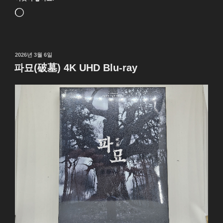
ク
ト
로
ブ
드
ル
중...
ー)
작
2026년 3월 6일
4K
성
파묘(破墓) 4K UHD Blu-ray
UHD
일
자
Blu-
ray”