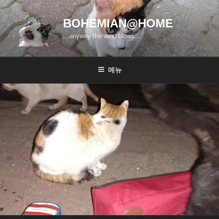
콘
텐
BOHEMIAN@HOME
츠
…anyway the wind blows…
로
바
로
메뉴
가
기