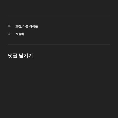
카
꼬질
,
다른 아이들
테
태
꼬질이
고
그
리
댓글 남기기