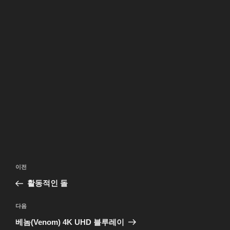
글
이
이전
탐
전
활동적인 돌
색
글
다
다음
음
베놈(Venom) 4K UHD 블루레이