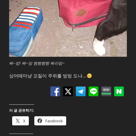
빠~밤! 빠~밤 빰빰빰빰 빠라밤~
상어떼마냥 꼬질이 주위를 빙빙 도냐…
이 글 공유하기:
X
Facebook