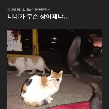
작
2019년 2월 1일
글쓴이
BOHEMIAN
성
니네가 무슨 상어떼냐…
일
자