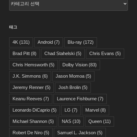
카
테
고
리
태그
4K
(131)
Android
(7)
Blu-ray
(172)
Brad Pitt
(8)
Chad Stahelski
(5)
Chris Evans
(5)
Chris Hemsworth
(5)
Dolby Vision
(83)
J.K. Simmons
(6)
Jason Momoa
(5)
Jeremy Renner
(5)
Josh Brolin
(5)
Keanu Reeves
(7)
Laurence Fishburne
(7)
Leonardo DiCaprio
(5)
LG
(7)
Marvel
(8)
Michael Shannon
(5)
NAS
(10)
Queen
(11)
Robert De Niro
(5)
Samuel L. Jackson
(5)