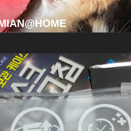
MIAN@HOME
ind blows…