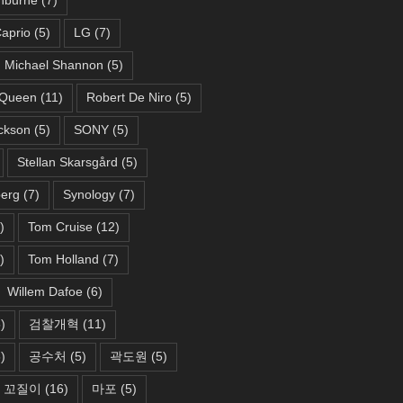
aprio
(5)
LG
(7)
Michael Shannon
(5)
Queen
(11)
Robert De Niro
(5)
ckson
(5)
SONY
(5)
Stellan Skarsgård
(5)
berg
(7)
Synology
(7)
)
Tom Cruise
(12)
)
Tom Holland
(7)
Willem Dafoe
(6)
)
검찰개혁
(11)
)
공수처
(5)
곽도원
(5)
꼬질이
(16)
마포
(5)