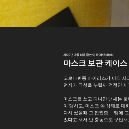
작
2020년 2월 6일
글쓴이
BOHEMIAN
성
마스크 보관 케이스
일
자
코로나변종 바이러스가 아직 사그
먼지가 극성을 부릴까 걱정인 
마스크를 쓰고 다니면 냄새는 둘
이 맺히고, 마스크 쓴 상태로 
다시 썼을때 그 찝찝함… 땜에 
있다고 해서 반 충동으로 구입해