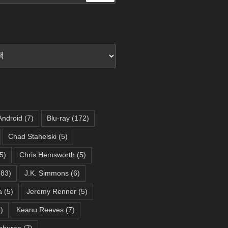
색
Android
(7)
Blu-ray
(172)
Chad Stahelski
(5)
5)
Chris Hemsworth
(5)
83)
J.K. Simmons
(6)
a
(5)
Jeremy Renner
(5)
)
Keanu Reeves
(7)
hburne
(7)