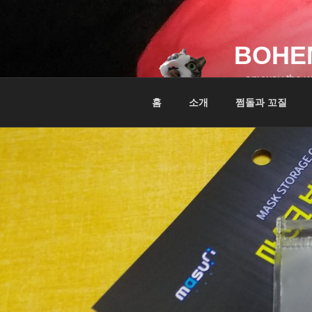
콘
텐
츠
BOHE
로
바
…anyway the w
로
홈
소개
쩜돌과 꼬질
가
기