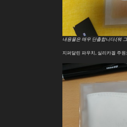
내용물은 매우 단촐합니다.(뭐 그
지퍼달린 파우치, 실리카겔 주