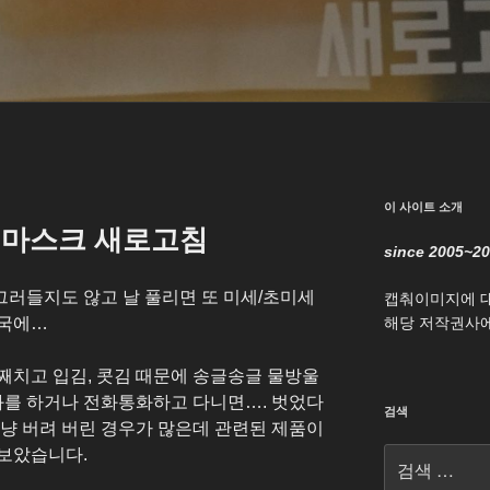
이 사이트 소개
 마스크 새로고침
since 2005~2
러들지도 않고 날 풀리면 또 미세/초미세
캡춰이미지에 
시국에…
해당 저작권사에
째치고 입김, 콧김 때문에 송글송글 물방울
대화를 하거나 전화통화하고 다니면…. 벗었다
검색
그냥 버려 버린 경우가 많은데 관련된 제품이
보았습니다.
검
색: