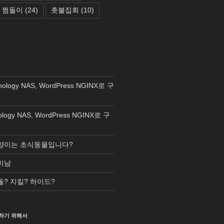
쩜돌이
(24)
촛불집회
(10)
nology NAS, WordPress NGINX로 구
ology NAS, WordPress NGINX로 구
양이는 초식동물입니다?
미남
돌? 지킬? 하이드?
하기 위해서