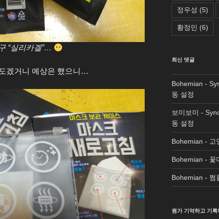
정우성
(5)
황정민
(6)
구 “실리카겔”…
최신 댓글
그정도겠거니 예상은 했으니…
Bohemian
-
Sy
동 설정
보미보미
-
Syn
동 설정
Bohemian
-
고
Bohemian
-
꽃
Bohemian
-
쩜
뭔가 기억하고 기록