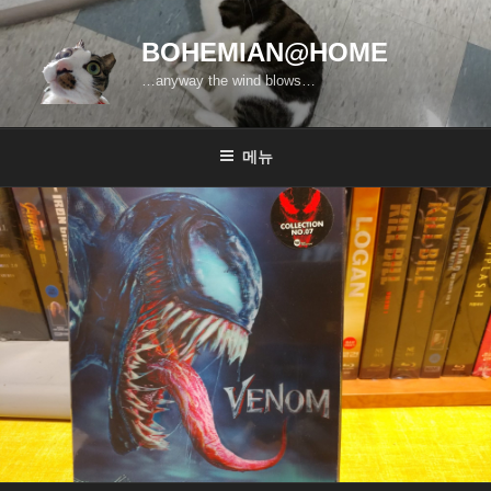
콘
텐
BOHEMIAN@HOME
츠
…anyway the wind blows…
로
바
로
메뉴
가
기