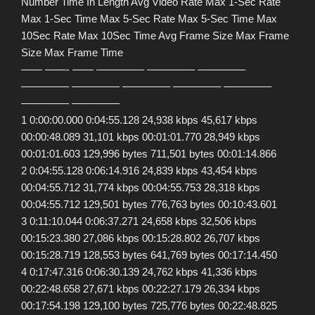
Number Time In Length Avg Video Rate Max 1-Sec Rate
Max 1-Sec Time Max 5-Sec Rate Max 5-Sec Time Max
10Sec Rate Max 10Sec Time Avg Frame Size Max Frame
Size Max Frame Time
—— ——- —— ————– ————– ————–
————– ————– ————– ————– ————–
————– ————–
1 0:00:00.000 0:04:55.128 24,938 kbps 45,617 kbps
00:00:48.089 31,101 kbps 00:01:01.770 28,949 kbps
00:01:01.603 129,996 bytes 711,501 bytes 00:01:14.866
2 0:04:55.128 0:06:14.916 24,839 kbps 43,454 kbps
00:04:55.712 31,774 kbps 00:04:55.753 28,318 kbps
00:04:55.712 129,501 bytes 776,763 bytes 00:10:43.601
3 0:11:10.044 0:06:37.271 24,658 kbps 32,506 kbps
00:15:23.380 27,086 kbps 00:15:28.802 26,707 kbps
00:15:28.719 128,553 bytes 641,769 bytes 00:17:14.450
4 0:17:47.316 0:06:30.139 24,762 kbps 41,336 kbps
00:22:48.658 27,671 kbps 00:22:27.179 26,334 kbps
00:17:54.198 129,100 bytes 725,776 bytes 00:22:48.825