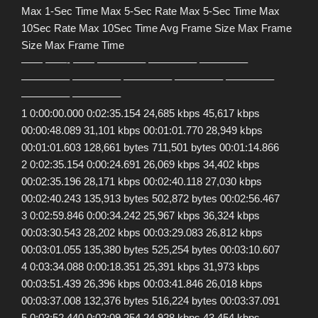
Max 1-Sec Time Max 5-Sec Rate Max 5-Sec Time Max
10Sec Rate Max 10Sec Time Avg Frame Size Max Frame
Size Max Frame Time
—— ——- —— ————– ————– ————–
————– ————– ————– ————– ————–
————– ————–
1 0:00:00.000 0:02:35.154 24,685 kbps 45,617 kbps
00:00:48.089 31,101 kbps 00:01:01.770 28,949 kbps
00:01:01.603 128,661 bytes 711,501 bytes 00:01:14.866
2 0:02:35.154 0:00:24.691 26,069 kbps 34,402 kbps
00:02:35.196 28,171 kbps 00:02:40.118 27,030 kbps
00:02:40.243 135,913 bytes 502,872 bytes 00:02:56.467
3 0:02:59.846 0:00:34.242 25,967 kbps 36,324 kbps
00:03:30.543 28,202 kbps 00:03:29.083 26,812 kbps
00:03:01.055 135,380 bytes 525,254 bytes 00:03:10.607
4 0:03:34.088 0:00:18.351 25,391 kbps 31,973 kbps
00:03:51.439 26,396 kbps 00:03:41.846 26,018 kbps
00:03:37.008 132,376 bytes 516,224 bytes 00:03:37.091
5 0:03:52.440 0:02:09.254 24,928 kbps 43,454 kbps