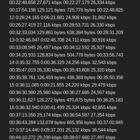
00:22:48.658 27,671 kbps 00:22:27.179 26,334 kbps
00:17:54.198 129,121 bytes 725,776 bytes 00:22:48.825
12 0:26:24.165 0:06:21.881 24,908 kbps 31,862 kbps
00:26:27.419 27,116 kbps 00:28:53.731 26,330 kbps
00:32:33.034 129,861 bytes 638,384 bytes 00:28:31.209
13 0:32:46.047 0:02:46.708 24,711 kbps 30,916 kbps
00:33:08.945 26,497 kbps 00:34:12.592 25,927 kbps
00:34:20.933 128,834 bytes 504,778 bytes 00:33:56.743
14 0:35:32.755 0:00:38.329 24,256 kbps 32,543 kbps
00:35:47.019 26,330 kbps 00:35:43.808 25,320 kbps
00:35:38.761 126,459 bytes 436,369 bytes 00:35:50.356
15 0:36:11.085 0:00:21.855 24,220 kbps 29,479 kbps
00:36:30.980 25,980 kbps 00:36:27.685 24,557 kbps
00:36:11.627 126,272 bytes 470,875 bytes 00:36:25.183
16 0:36:32.940 0:00:41.499 25,334 kbps 42,855 kbps
00:37:13.356 29,174 kbps 00:36:54.587 27,354 kbps
00:36:43.284 132,078 bytes 665,956 bytes 00:37:02.845
17 0:37:14.440 0:09:37.201 25,132 kbps 36,544 kbps
00:44:10.272 29,290 kbps 00:38:07.660 27,497 kbps