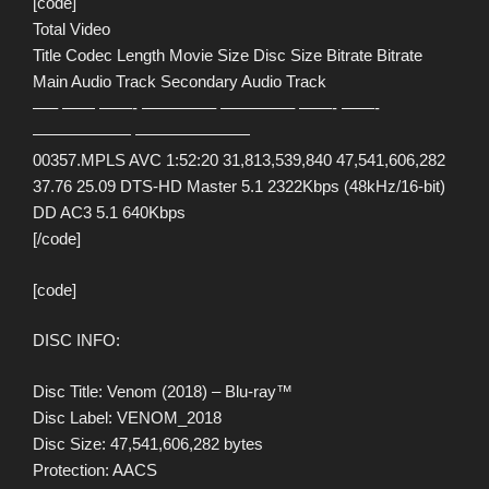
[code]
Total Video
Title Codec Length Movie Size Disc Size Bitrate Bitrate
Main Audio Track Secondary Audio Track
—– —— ——- ————– ————– ——- ——-
—————— ———————
00357.MPLS AVC 1:52:20 31,813,539,840 47,541,606,282
37.76 25.09 DTS-HD Master 5.1 2322Kbps (48kHz/16-bit)
DD AC3 5.1 640Kbps
[/code]
[code]
DISC INFO:
Disc Title: Venom (2018) – Blu-ray™
Disc Label: VENOM_2018
Disc Size: 47,541,606,282 bytes
Protection: AACS