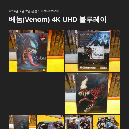
작
2019년 2월 2일
글쓴이
BOHEMIAN
성
베놈(Venom) 4K UHD 블루레이
일
자