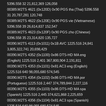
5396.558 32 21,812,369 126,058
00389.M2TS 4621 (0x120D) 0x90 PGS tha (Thai) 5396.558
31 20,787,281 120,748
00389.M2TS 4622 (0x120E) 0x90 PGS vie (Vietnamese)
5396.558 39 26,614,837 152,547
00389.M2TS 4623 (0x120F) 0x90 PGS zho (Chinese)
5396.558 35 23,314,820 135,727
00390.M2TS 4113 (0x1011) 0x1B AVC 1225.516 24,841
3,805,322,741 20,698,429
00390.M2TS 4352 (0x1100) 0x86 DTS-HD MA eng
(English) 1225.516 2,401 367,800,904 2,191,811
00390.M2TS 4353 (0x1101) 0x81 AC3 eng (English)
1225.516 640 98,055,680 574,545
00390.M2TS 4354 (0x1102) 0x86 DTS-HD MA por
(Portuguese) 1225.516 2,447 374,789,844 2,227,116
00390.M2TS 4355 (0x1103) 0x86 DTS-HD MA spa
(Spanish) 1225.516 2,445 374,621,868 2,225,659
00390.M2TS 4356 (0x1104) 0x81 AC3 spa (Spanish)
1225.516 640 98,055,680 574,545