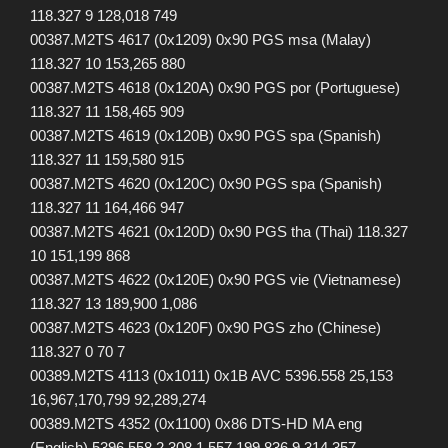
118.327 9 128,018 749
00387.M2TS 4617 (0x1209) 0x90 PGS msa (Malay)
118.327 10 153,265 880
00387.M2TS 4618 (0x120A) 0x90 PGS por (Portuguese)
118.327 11 158,465 909
00387.M2TS 4619 (0x120B) 0x90 PGS spa (Spanish)
118.327 11 159,580 915
00387.M2TS 4620 (0x120C) 0x90 PGS spa (Spanish)
118.327 11 164,466 947
00387.M2TS 4621 (0x120D) 0x90 PGS tha (Thai) 118.327
10 151,199 868
00387.M2TS 4622 (0x120E) 0x90 PGS vie (Vietnamese)
118.327 13 189,900 1,086
00387.M2TS 4623 (0x120F) 0x90 PGS zho (Chinese)
118.327 0 70 7
00389.M2TS 4113 (0x1011) 0x1B AVC 5396.558 25,153
16,967,170,799 92,289,274
00389.M2TS 4352 (0x1100) 0x86 DTS-HD MA eng
(English) 5396.558 2,308 1,557,199,836 9,314,357