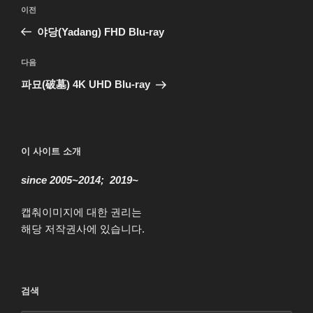
글
이
이전
탐
전
야당(Yadang) FHD Blu-ray
색
글
다
다음
음
파묘(破墓) 4K UHD Blu-ray
글
이 사이트 소개
since 2005~2014; 2019~
캡춰이미지에 대한 권리는
해당 저작권사에 있습니다.
검색