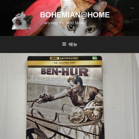
콘
텐
BOHEMIAN@HOME
츠
…anyway the wind blows…
로
바
로
메뉴
가
기