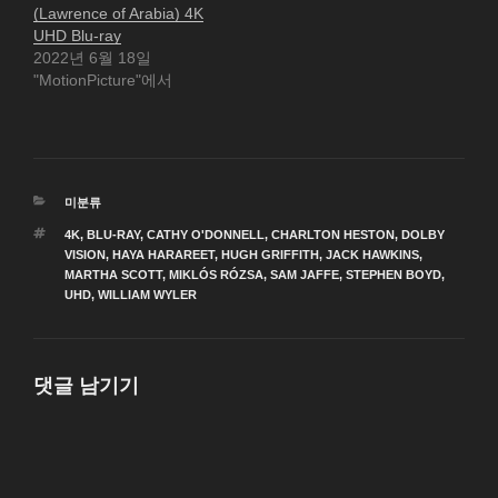
(Lawrence of Arabia) 4K
UHD Blu-ray
2022년 6월 18일
"MotionPicture"에서
카
미분류
테
태
4K
,
BLU-RAY
,
CATHY O'DONNELL
,
CHARLTON HESTON
,
DOLBY
고
그
VISION
,
HAYA HARAREET
,
HUGH GRIFFITH
,
JACK HAWKINS
,
리
MARTHA SCOTT
,
MIKLÓS RÓZSA
,
SAM JAFFE
,
STEPHEN BOYD
,
UHD
,
WILLIAM WYLER
댓글 남기기