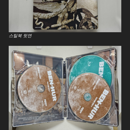
스틸북 뒷면