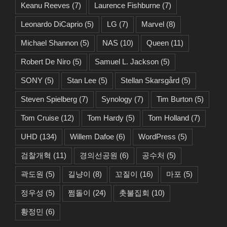
Keanu Reeves
(7)
Laurence Fishburne
(7)
Leonardo DiCaprio
(5)
LG
(7)
Marvel
(8)
Michael Shannon
(5)
NAS
(10)
Queen
(11)
Robert De Niro
(5)
Samuel L. Jackson
(5)
SONY
(5)
Stan Lee
(5)
Stellan Skarsgård
(5)
Steven Spielberg
(7)
Synology
(7)
Tim Burton
(5)
Tom Cruise
(12)
Tom Hardy
(5)
Tom Holland
(7)
UHD
(134)
Willem Dafoe
(6)
WordPress
(5)
검찰개혁
(11)
경의선공원
(6)
공수처
(5)
곽도원
(5)
길냥이
(8)
꼬질이
(16)
마포
(5)
정우성
(5)
쩜돌이
(24)
촛불집회
(10)
황정민
(6)