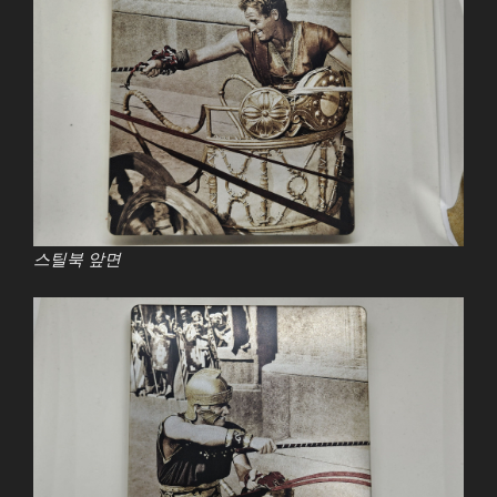
스틸북 앞면