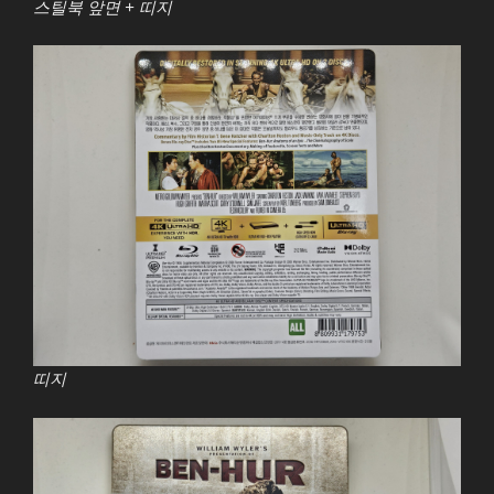
스틸북 앞면 + 띠지
띠지