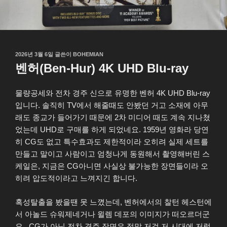
작
2026년 3월 6일
글쓴이
BOHEMIAN
성
벤허(Ben-Hur) 4K UHD Blu-ray
일
자
물량공세와 전차 경주 신으로 유명한 벤허 4K UHD Blu-ray
입니다. 솔직히 TV에서 해줄때도 안봤던 거고 소재에 아무
래도 종교가 들어가기 때문에 2차 미디어 때도 계속 지나쳤
었는데 UHD로 구매를 하게 되었네요. 1959년 영화라 당연
히 CG도 없고 특수효과도 제한적이라 오히려 실제 세트를
만들고 말이고 사람이고 엄청나게 동원해서 촬영해버린 스
케일은, 지금은 CG아니면 사실상 불가능한 장면들이라 오
히려 압도적이라고 느껴지긴 합니다.
혹성탈출을 봤을땐 못 느꼈는데, 벤허에서의 찰턴 헤스턴에
서 아놀드 슈워제네거나 윌렘 데포의 이미지가 떠오르더군
요,. CG가 아닌 전차 경주 장면은 정말 저걸 저 시대에 저렇