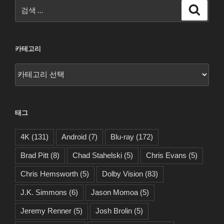
검
검
색
색:
카테고리
카
테
고
리
태그
4K
(131)
Android
(7)
Blu-ray
(172)
Brad Pitt
(8)
Chad Stahelski
(5)
Chris Evans
(5)
Chris Hemsworth
(5)
Dolby Vision
(83)
J.K. Simmons
(6)
Jason Momoa
(5)
Jeremy Renner
(5)
Josh Brolin
(5)