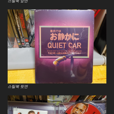
스틸북 앞면
스틸북 뒷면