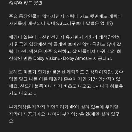
캐릭터 카드 뒷면
주요 등장인물이 많아서인지 캐릭터 카드 뒷면에도 캐릭터
사진들이 배분되어 있네요.(그러구보니 말벌은 없네?)
배경이 일본에다 신칸센인지 유카린지 기차라 왜색창연해
서 한국인 입장에선 썩 곱게만 보이진 않아 취향도 많이 갈
립니다만, 액션은 아주 요란하고 잘 만들어져 나왔네요. 최
신작인 만큼 Dolby Vision과 Dolby Atmos도 제공되고.
브래드 피트가 연기한 불운한 캐릭터도 인상적이지만, 콧수
염을 달고 나온 아론 테일러-존슨이 제겐 가장 인상적이었
네요. 산드라 불록이나 재지 비츠도 나오고…사나다 히로유
키도 나오고…
부가영상은 제작자 커멘터리가 4K에 실려 있는데 우리말
자막이 제공되네요. 나머지 부가영상은 2K에만 실려 있구
요.