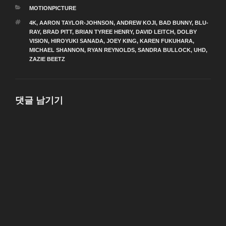
카
MOTIONPICTURE
테
태
4K
,
AARON TAYLOR-JOHNSON
,
ANDREW KOJI
,
BAD BUNNY
,
BLU-
고
그
RAY
,
BRAD PITT
,
BRIAN TYREE HENRY
,
DAVID LEITCH
,
DOLBY
리
VISION
,
HIROYUKI SANADA
,
JOEY KING
,
KAREN FUKUHARA
,
MICHAEL SHANNON
,
RYAN REYNOLDS
,
SANDRA BULLOCK
,
UHD
,
ZAZIE BEETZ
댓글 남기기