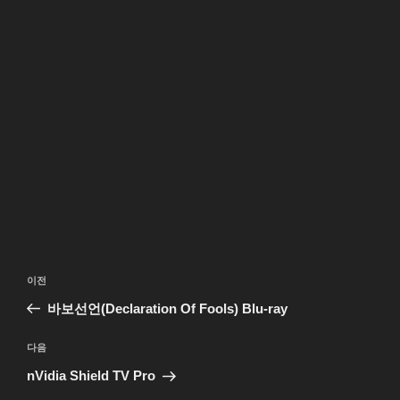
글
이
이전
탐
전
바보선언(Declaration Of Fools) Blu-ray
색
글
다
다음
음
nVidia Shield TV Pro
글