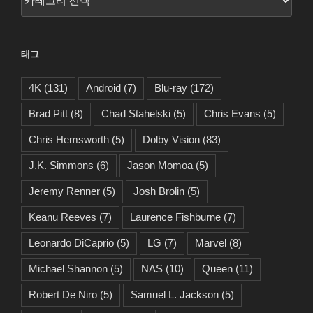
테
고
리
태그
4K
(131)
Android
(7)
Blu-ray
(172)
Brad Pitt
(8)
Chad Stahelski
(5)
Chris Evans
(5)
Chris Hemsworth
(5)
Dolby Vision
(83)
J.K. Simmons
(6)
Jason Momoa
(5)
Jeremy Renner
(5)
Josh Brolin
(5)
Keanu Reeves
(7)
Laurence Fishburne
(7)
Leonardo DiCaprio
(5)
LG
(7)
Marvel
(8)
Michael Shannon
(5)
NAS
(10)
Queen
(11)
Robert De Niro
(5)
Samuel L. Jackson
(5)