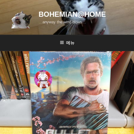
콘
텐
BOHEMIAN@HOME
츠
…anyway the wind blows…
로
바
로
메뉴
가
기