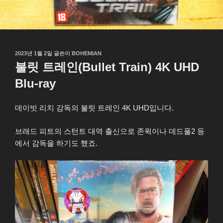
작
2023년 1월 2일
글쓴이
BOHEMIAN
성
불릿 트레인(Bullet Train) 4K UHD
일
자
Blu-ray
데이빗 리치 감독의 불릿 트레인 4K UHD입니다.
브래드 피트의 스턴트 대역 출신으로 존윅이나 데드풀2 등
에서 감독을 하기도 했죠.