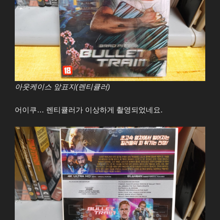
아웃케이스 앞표지(렌티큘러)
어이쿠… 렌티큘러가 이상하게 촬영되었네요.