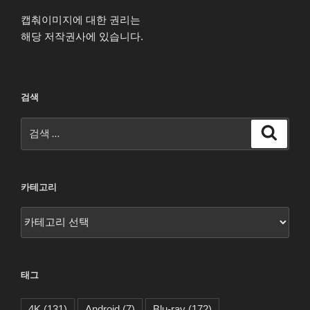
캡춰이미지에 대한 권리는
해당 저작권사에 있습니다.
검색
검
검
색
색:
카테고리
카
테
고
리
태그
4K
(131)
Android
(7)
Blu-ray
(172)