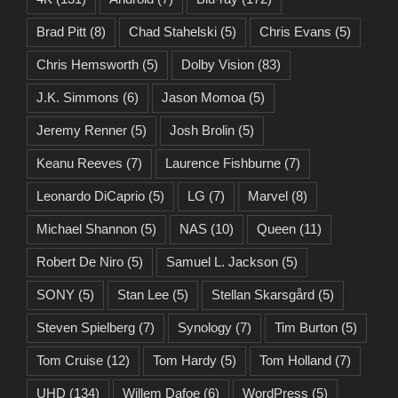
Brad Pitt
(8)
Chad Stahelski
(5)
Chris Evans
(5)
Chris Hemsworth
(5)
Dolby Vision
(83)
J.K. Simmons
(6)
Jason Momoa
(5)
Jeremy Renner
(5)
Josh Brolin
(5)
Keanu Reeves
(7)
Laurence Fishburne
(7)
Leonardo DiCaprio
(5)
LG
(7)
Marvel
(8)
Michael Shannon
(5)
NAS
(10)
Queen
(11)
Robert De Niro
(5)
Samuel L. Jackson
(5)
SONY
(5)
Stan Lee
(5)
Stellan Skarsgård
(5)
Steven Spielberg
(7)
Synology
(7)
Tim Burton
(5)
Tom Cruise
(12)
Tom Hardy
(5)
Tom Holland
(7)
UHD
(134)
Willem Dafoe
(6)
WordPress
(5)