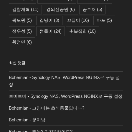
검찰개혁
(11)
경의선공원
(6)
공수처
(5)
곽도원
(5)
길냥이
(8)
꼬질이
(16)
마포
(5)
정우성
(5)
쩜돌이
(24)
촛불집회
(10)
황정민
(6)
최신 댓글
Bohemian
-
Synology NAS, WordPress NGINX로 구동 설
정
보미보미
-
Synology NAS, WordPress NGINX로 구동 설정
Bohemian
-
고양이는 초식동물입니다?
Bohemian
-
꽃미남
Bohemian
-
쩜돌? 지킬? 하이드?