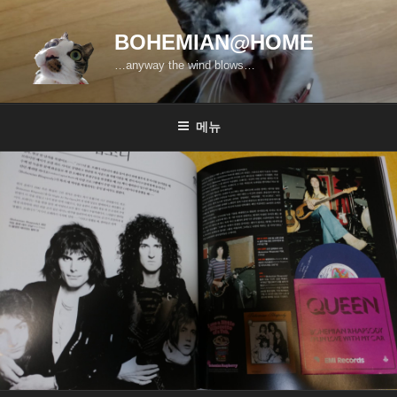
콘
텐
BOHEMIAN@HOME
츠
…anyway the wind blows…
로
바
로
메뉴
가
기