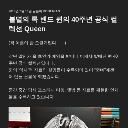
작
2019년 3월 11일
글쓴이
BOHEMIAN
성
불멸의 록 밴드 퀸의 40주년 공식 컬
일
자
렉션 Queen
(책 이름이 참 오글거린다…-.-)
작년 말인가 올 초인가 예약을 받더니 이제사 발매된 퀸 40
주년 공식 컬렉션입니다.
퀸의 ‘역사’적 자료와 설명들이 수록되어 있어 “퀸빠”에겐
더 없는 선물이 되겠습니다.
중간 중간 당시 포스터나 티켓, 앨범 등 자료를 재현한 인쇄
물을 수록하고 있습니다.