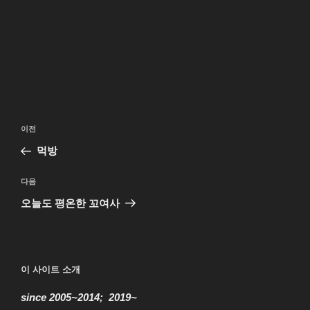
글
이
이전
탐
전
먹방
색
글
다
다음
음
오늘도 평온한 꼬여사
글
이 사이트 소개
since 2005~2014; 2019~