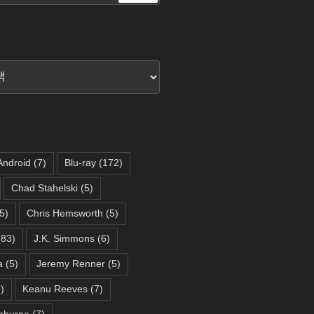
색
Android
(7)
Blu-ray
(172)
Chad Stahelski
(5)
5)
Chris Hemsworth
(5)
83)
J.K. Simmons
(6)
a
(5)
Jeremy Renner
(5)
)
Keanu Reeves
(7)
hburne
(7)