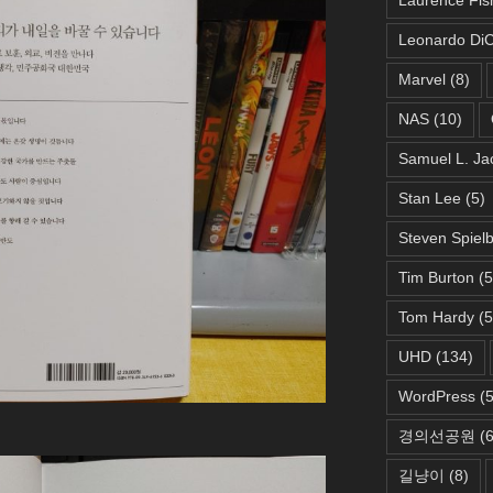
Leonardo DiC
Marvel
(8)
NAS
(10)
Samuel L. Ja
Stan Lee
(5)
Steven Spiel
Tim Burton
(5
Tom Hardy
(5
UHD
(134)
WordPress
(5
경의선공원
(6
길냥이
(8)