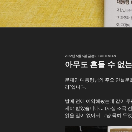
작
2022년 5월 5일
글쓴이
BOHEMIAN
성
아무도 흔들 수 없는
일
자
문재인 대통령님의 주요 연설문을
라”입니다.
발매 전에 예약해놨는데 같이 주
제야 받았습니다… (사실 조국 
읽을 일이 없어서 그냥 묵혀 두