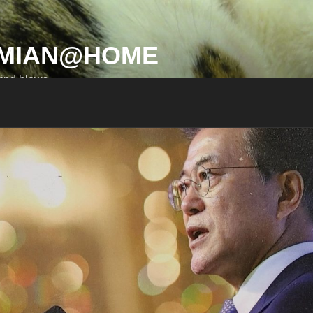
MIAN@HOME
ind blows…