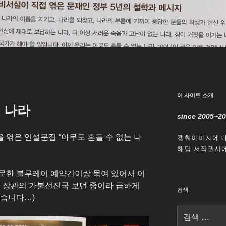
이 사이트 소개
 나라
since 2005~2
 엮은 연설문집 “아무도 흔들 수 없는 나
캡춰이미지에 
해당 저작권사에
문한 블루레이 예약건이랑 묶여 있어서 이
전 장관의 가불선진국 보던 중이라 급하게
검색
었습니다…)
검
색: