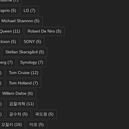
aprio
(5)
LG
(7)
Michael Shannon
(5)
Queen
(11)
Robert De Niro
(5)
ckson
(5)
SONY
(5)
Stellan Skarsgård
(5)
berg
(7)
Synology
(7)
)
Tom Cruise
(12)
)
Tom Holland
(7)
Willem Dafoe
(6)
)
검찰개혁
(11)
)
공수처
(5)
곽도원
(5)
꼬질이
(16)
마포
(5)