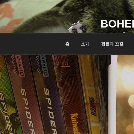
콘
텐
츠
BOHE
로
바
…anyway the w
로
홈
소개
쩜돌과 꼬질
가
기