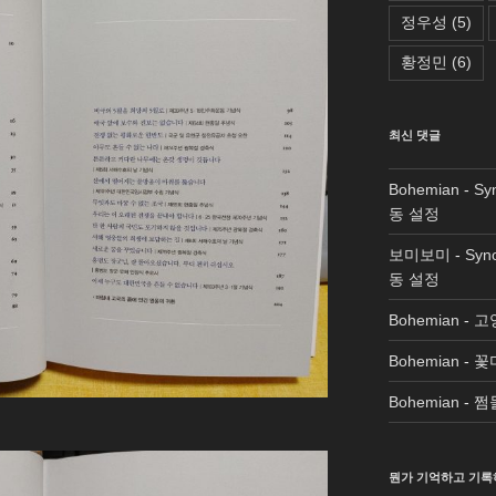
정우성
(5)
황정민
(6)
최신 댓글
Bohemian
-
Sy
동 설정
보미보미
-
Syn
동 설정
Bohemian
-
고
Bohemian
-
꽃
Bohemian
-
쩜
뭔가 기억하고 기록