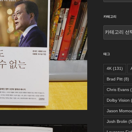
카테고리
카
테
고
리
태그
4K
(131)
Brad Pitt
(8)
Chris Evans
(
Dolby Vision
(
Jason Momo
Josh Brolin
(5
Laurence Fis