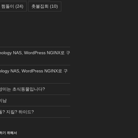
쩜돌이
(24)
촛불집회
(10)
nology NAS, WordPress NGINX로 구
ology NAS, WordPress NGINX로 구
양이는 초식동물입니다?
미남
돌? 지킬? 하이드?
하기 위해서