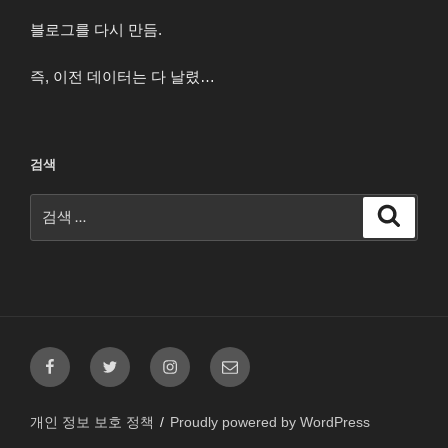
블로그를 다시 만듬.
즉, 이전 데이터는 다 날렸…
검색
검
검
색
색:
페
트
인
이
이
위
스
메
스
터
타
일
개인 정보 보호 정책
Proudly powered by WordPress
북
그