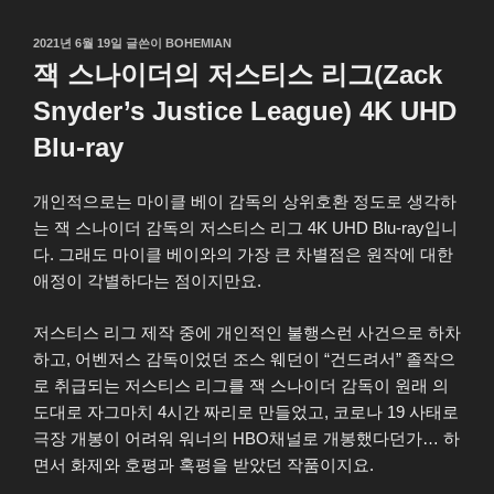
작
2021년 6월 19일
글쓴이
BOHEMIAN
성
잭 스나이더의 저스티스 리그(Zack
일
자
Snyder’s Justice League) 4K UHD
Blu-ray
개인적으로는 마이클 베이 감독의 상위호환 정도로 생각하
는 잭 스나이더 감독의 저스티스 리그 4K UHD Blu-ray입니
다. 그래도 마이클 베이와의 가장 큰 차별점은 원작에 대한
애정이 각별하다는 점이지만요.
저스티스 리그 제작 중에 개인적인 불행스런 사건으로 하차
하고, 어벤저스 감독이었던 조스 웨던이 “건드려서” 졸작으
로 취급되는 저스티스 리그를 잭 스나이더 감독이 원래 의
도대로 자그마치 4시간 짜리로 만들었고, 코로나 19 사태로
극장 개봉이 어려워 워너의 HBO채널로 개봉했다던가… 하
면서 화제와 호평과 혹평을 받았던 작품이지요.