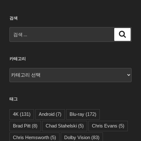
검색
검
검
색
색:
카테고리
카
테
고
리
태그
4K
(131)
Android
(7)
Blu-ray
(172)
Brad Pitt
(8)
Chad Stahelski
(5)
Chris Evans
(5)
Chris Hemsworth
(5)
Dolby Vision
(83)