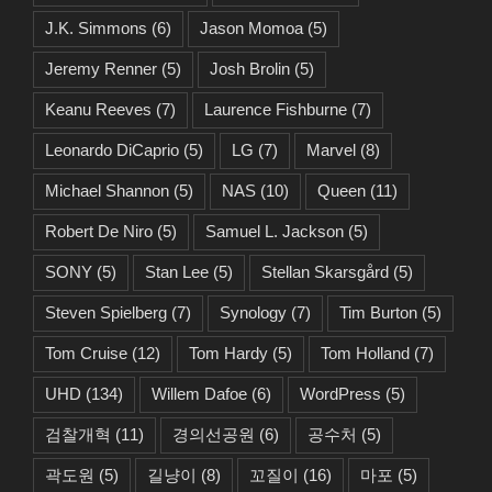
J.K. Simmons
(6)
Jason Momoa
(5)
Jeremy Renner
(5)
Josh Brolin
(5)
Keanu Reeves
(7)
Laurence Fishburne
(7)
Leonardo DiCaprio
(5)
LG
(7)
Marvel
(8)
Michael Shannon
(5)
NAS
(10)
Queen
(11)
Robert De Niro
(5)
Samuel L. Jackson
(5)
SONY
(5)
Stan Lee
(5)
Stellan Skarsgård
(5)
Steven Spielberg
(7)
Synology
(7)
Tim Burton
(5)
Tom Cruise
(12)
Tom Hardy
(5)
Tom Holland
(7)
UHD
(134)
Willem Dafoe
(6)
WordPress
(5)
검찰개혁
(11)
경의선공원
(6)
공수처
(5)
곽도원
(5)
길냥이
(8)
꼬질이
(16)
마포
(5)