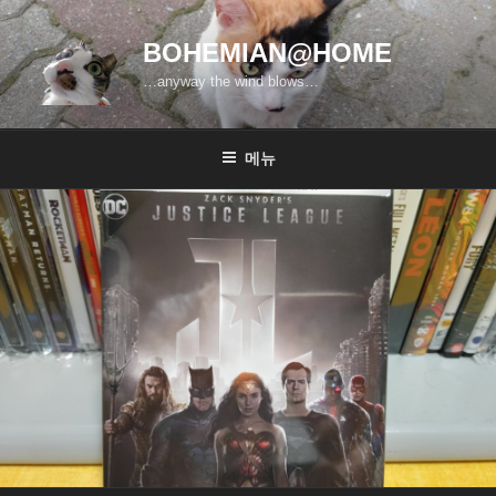
콘
텐
BOHEMIAN@HOME
츠
…anyway the wind blows…
로
바
로
메뉴
가
기