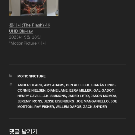
플래시(The Flash) 4K
UHD Blu-ray
2023년 9월 18일
"MotionPicture"에서
카
MOTIONPICTURE
테
태
AMBER HEARD
,
AMY ADAMS
,
BEN AFFLECK
,
CIARÁN HINDS
,
고
그
CONNIE NIELSEN
,
DIANE LANE
,
EZRA MILLER
,
GAL GADOT
,
리
HENRY CAVILL
,
J.K. SIMMONS
,
JARED LETO
,
JASON MOMOA
,
JEREMY IRONS
,
JESSE EISENBERG
,
JOE MANGANIELLO
,
JOE
MORTON
,
RAY FISHER
,
WILLEM DAFOE
,
ZACK SNYDER
댓글 남기기