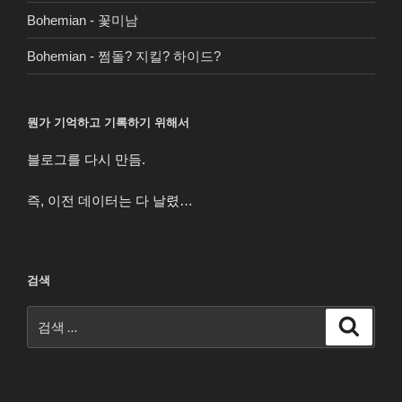
Bohemian
-
꽃미남
Bohemian
-
쩜돌? 지킬? 하이드?
뭔가 기억하고 기록하기 위해서
블로그를 다시 만듬.
즉, 이전 데이터는 다 날렸…
검색
검
검
색
색: