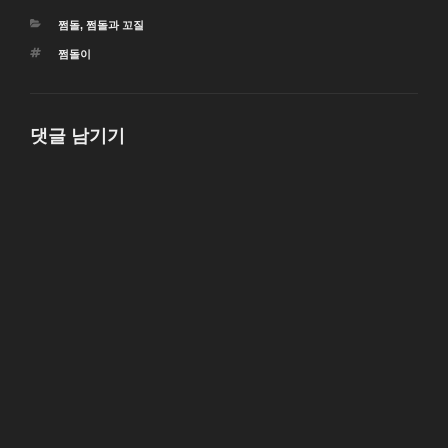
카
쩜돌
,
쩜돌과 꼬질
테
태
쩜돌이
고
그
리
댓글 남기기