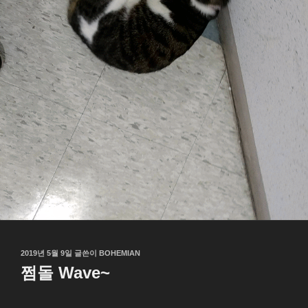
작
2019년 5월 9일
글쓴이
BOHEMIAN
성
쩜돌 Wave~
일
자