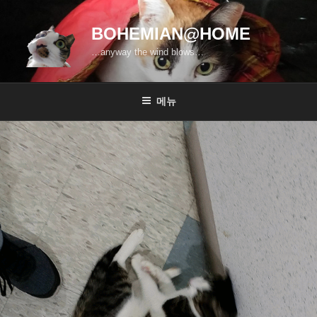
콘
텐
BOHEMIAN@HOME
츠
…anyway the wind blows…
로
바
로
메뉴
가
기