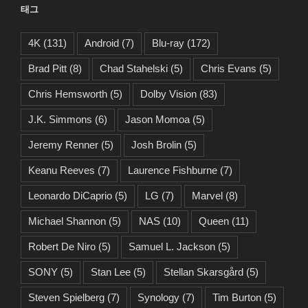
태그
4K
(131)
Android
(7)
Blu-ray
(172)
Brad Pitt
(8)
Chad Stahelski
(5)
Chris Evans
(5)
Chris Hemsworth
(5)
Dolby Vision
(83)
J.K. Simmons
(6)
Jason Momoa
(5)
Jeremy Renner
(5)
Josh Brolin
(5)
Keanu Reeves
(7)
Laurence Fishburne
(7)
Leonardo DiCaprio
(5)
LG
(7)
Marvel
(8)
Michael Shannon
(5)
NAS
(10)
Queen
(11)
Robert De Niro
(5)
Samuel L. Jackson
(5)
SONY
(5)
Stan Lee
(5)
Stellan Skarsgård
(5)
Steven Spielberg
(7)
Synology
(7)
Tim Burton
(5)