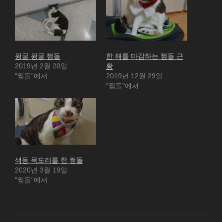
뒹굴 뒹굴 쩜돌
한 해를 마감하는 쩜돌 근
2019년 2월 20일
황
"쩜돌"에서
2019년 12월 29일
"쩜돌"에서
색동 목도리를 한 쩜돌
2020년 3월 19일
"쩜돌"에서