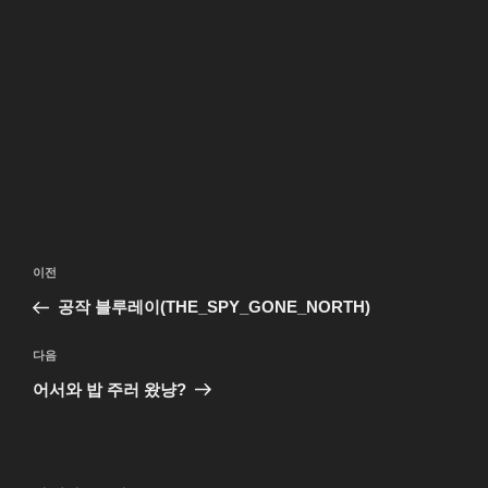
글
이
이전
탐
전
공작 블루레이(THE_SPY_GONE_NORTH)
색
글
다
다음
음
어서와 밥 주러 왔냥?
글