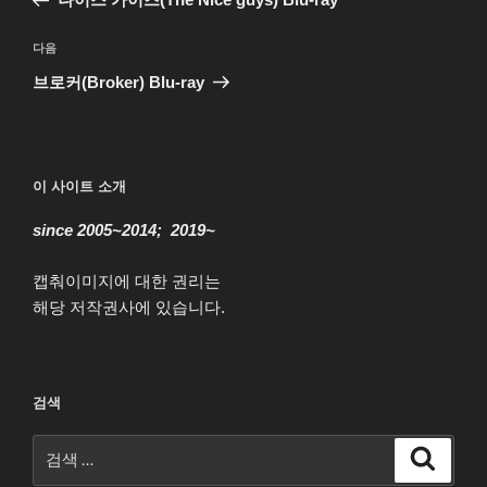
색
글
다
다음
음
브로커(Broker) Blu-ray
글
이 사이트 소개
since 2005~2014; 2019~
캡춰이미지에 대한 권리는
해당 저작권사에 있습니다.
검색
검
검
색
색: