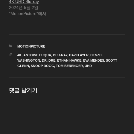
4K UHD Blu-ray
2024년 5월 2일
"MotionPicture"에서
카
MOTIONPICTURE
테
태
4K
,
ANTOINE FUQUA
,
BLU-RAY
,
DAVID AYER
,
DENZEL
고
그
WASHINGTON
,
DR. DRE
,
ETHAN HAWKE
,
EVA MENDES
,
SCOTT
리
GLENN
,
SNOOP DOGG
,
TOM BERENGER
,
UHD
댓글 남기기