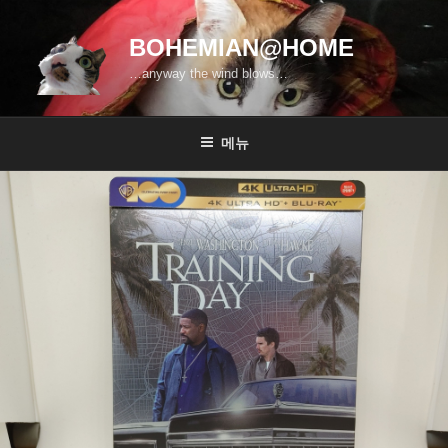
콘
텐
BOHEMIAN@HOME
츠
…anyway the wind blows…
로
바
로
메뉴
가
기