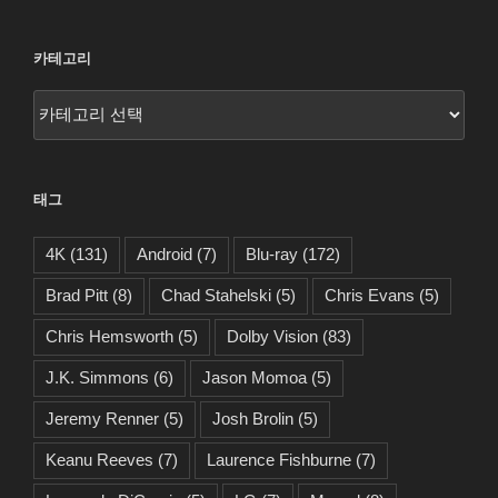
카테고리
카
테
고
리
태그
4K
(131)
Android
(7)
Blu-ray
(172)
Brad Pitt
(8)
Chad Stahelski
(5)
Chris Evans
(5)
Chris Hemsworth
(5)
Dolby Vision
(83)
J.K. Simmons
(6)
Jason Momoa
(5)
Jeremy Renner
(5)
Josh Brolin
(5)
Keanu Reeves
(7)
Laurence Fishburne
(7)