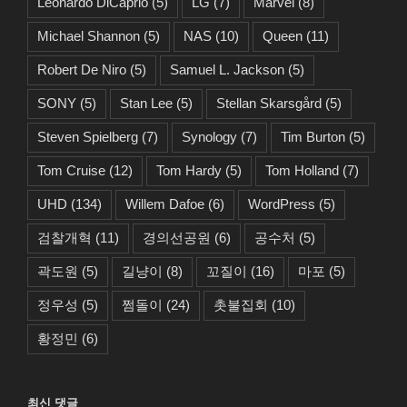
Leonardo DiCaprio
(5)
LG
(7)
Marvel
(8)
Michael Shannon
(5)
NAS
(10)
Queen
(11)
Robert De Niro
(5)
Samuel L. Jackson
(5)
SONY
(5)
Stan Lee
(5)
Stellan Skarsgård
(5)
Steven Spielberg
(7)
Synology
(7)
Tim Burton
(5)
Tom Cruise
(12)
Tom Hardy
(5)
Tom Holland
(7)
UHD
(134)
Willem Dafoe
(6)
WordPress
(5)
검찰개혁
(11)
경의선공원
(6)
공수처
(5)
곽도원
(5)
길냥이
(8)
꼬질이
(16)
마포
(5)
정우성
(5)
쩜돌이
(24)
촛불집회
(10)
황정민
(6)
최신 댓글