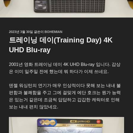
작
2023년 3월 30일
글쓴이
BOHEMIAN
성
트레이닝 데이(Training Day) 4K
일
자
UHD Blu-ray
2001년 영화 트레이닝 데이 4K UHD Blu-ray 입니다. 감상
은 이미 일주일 전에 했는데 뭐 하다가 이제 쓰네요.
덴젤 워싱턴의 연기가 매우 인상적이다 못해 보는 내내 불
편함과 불쾌함을 주고 그에 걸맞게 에단 호크는 뭔가 능력
은 있는거 같은데 조금씩 답답하고 갑갑한 캐릭터로 인해
보는 내내 편치 않았네요.