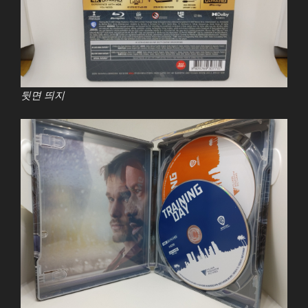
뒷면 띄지