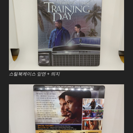
스틸북케이스 앞면 + 띄지