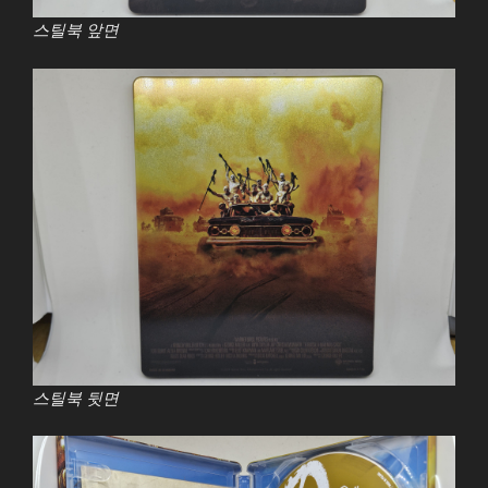
스틸북 앞면
스틸북 뒷면