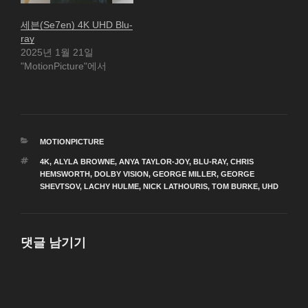
세븐(Se7en) 4K UHD Blu-
ray
2025년 1월 21일
"MotionPicture"에서
카
MOTIONPICTURE
테
태
4K
,
ALYLA BROWNE
,
ANYA TAYLOR-JOY
,
BLU-RAY
,
CHRIS
고
그
HEMSWORTH
,
DOLBY VISION
,
GEORGE MILLER
,
GEORGE
리
SHEVTSOV
,
LACHY HULME
,
NICK LATHOURIS
,
TOM BURKE
,
UHD
댓글 남기기