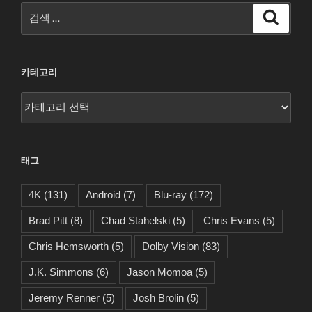
검
검
색
색:
카테고리
카
테
고
리
태그
4K
(131)
Android
(7)
Blu-ray
(172)
Brad Pitt
(8)
Chad Stahelski
(5)
Chris Evans
(5)
Chris Hemsworth
(5)
Dolby Vision
(83)
J.K. Simmons
(6)
Jason Momoa
(5)
Jeremy Renner
(5)
Josh Brolin
(5)