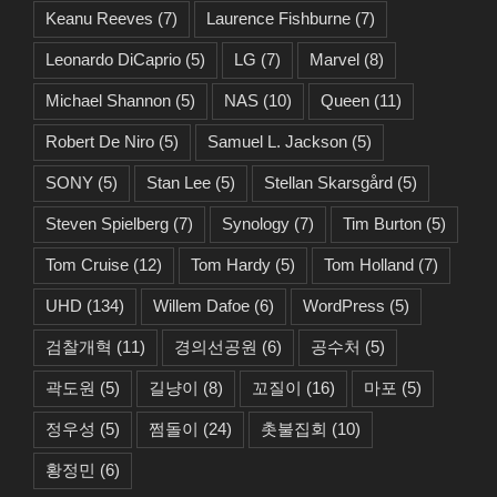
Keanu Reeves
(7)
Laurence Fishburne
(7)
Leonardo DiCaprio
(5)
LG
(7)
Marvel
(8)
Michael Shannon
(5)
NAS
(10)
Queen
(11)
Robert De Niro
(5)
Samuel L. Jackson
(5)
SONY
(5)
Stan Lee
(5)
Stellan Skarsgård
(5)
Steven Spielberg
(7)
Synology
(7)
Tim Burton
(5)
Tom Cruise
(12)
Tom Hardy
(5)
Tom Holland
(7)
UHD
(134)
Willem Dafoe
(6)
WordPress
(5)
검찰개혁
(11)
경의선공원
(6)
공수처
(5)
곽도원
(5)
길냥이
(8)
꼬질이
(16)
마포
(5)
정우성
(5)
쩜돌이
(24)
촛불집회
(10)
황정민
(6)