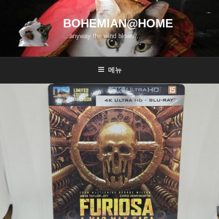
콘
텐
BOHEMIAN@HOME
츠
…anyway the wind blows…
로
바
로
메뉴
가
기