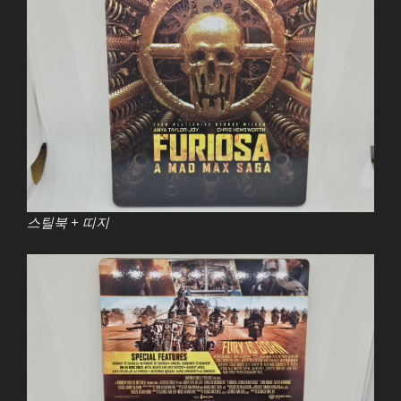
스틸북 + 띠지