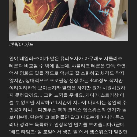
캐릭터 카드
안야 테일러-조이가 맡은 퓨리오사가 아무래도 샤를리즈
테론과 비교될 수 밖에 없는데, 샤를리즈 테론은 단독 주연
액션 영화도 있을 정도로 액션도 잘 소화하고 체격도 작지
않지만, 상대적으로 프로필상 신장 차는 4cm정도 작지만
여리여리하게 보이는지라 열연은 하지만 뭔가 시원시원하
지 못하달까요… 그런 느낌을 주네요. 게다가 스토리상 어
쩔 수 없지만 시작하고 1시간이 지나야 나타나는 성인역 주
인공이라니… 디멘투스 역의 크리스 헴스워스의 연기가 돋
보이는데, 단순히 코 보형물만 달고 나오는게 아니라 목소
리나 성격도 독특하고 인상적인 연기를 보여줍니다. (근데
“배드 타임즈: 엘 로얄에서 생긴 일”에서 헴스워스가 맡았던