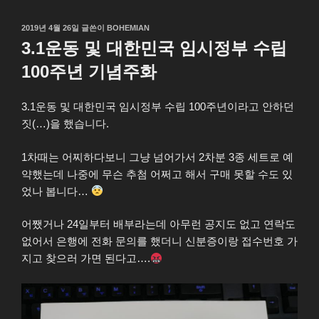
작
2019년 4월 26일
글쓴이
BOHEMIAN
성
3.1운동 및 대한민국 임시정부 수립
일
자
100주년 기념주화
3.1운동 및 대한민국 임시정부 수립 100주년이라고 안하던
짓(…)을 했습니다.
1차때는 어찌하다보니 그냥 넘어가서 2차분 3종 세트로 예
약했는데 나중에 무슨 추첨 어쩌고 해서 구매 못할 수도 있
었나 봅니다…
어쨌거나 24일부터 배부라는데 아무런 공지도 없고 연락도
없어서 은행에 전화 문의를 했더니 신분증이랑 접수번호 가
지고 찾으러 가면 된다고….