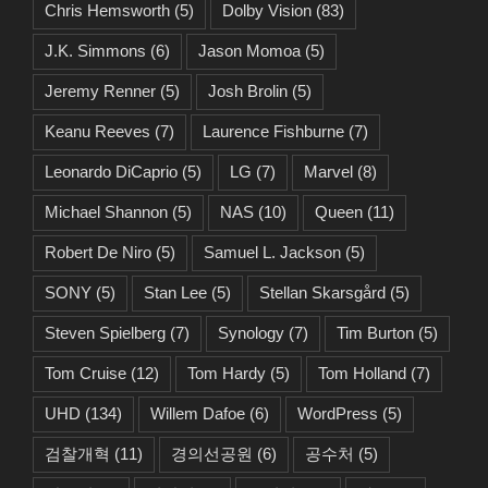
Chris Hemsworth
(5)
Dolby Vision
(83)
J.K. Simmons
(6)
Jason Momoa
(5)
Jeremy Renner
(5)
Josh Brolin
(5)
Keanu Reeves
(7)
Laurence Fishburne
(7)
Leonardo DiCaprio
(5)
LG
(7)
Marvel
(8)
Michael Shannon
(5)
NAS
(10)
Queen
(11)
Robert De Niro
(5)
Samuel L. Jackson
(5)
SONY
(5)
Stan Lee
(5)
Stellan Skarsgård
(5)
Steven Spielberg
(7)
Synology
(7)
Tim Burton
(5)
Tom Cruise
(12)
Tom Hardy
(5)
Tom Holland
(7)
UHD
(134)
Willem Dafoe
(6)
WordPress
(5)
검찰개혁
(11)
경의선공원
(6)
공수처
(5)