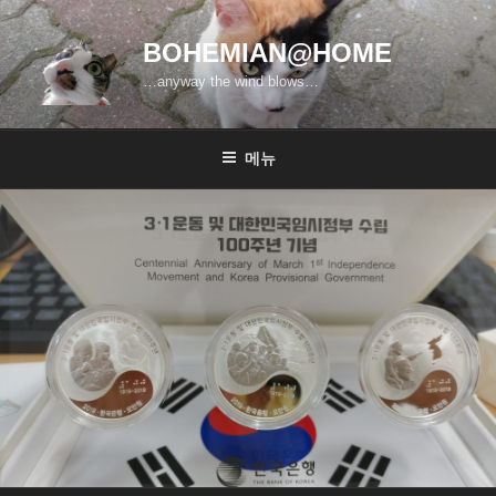
콘
텐
BOHEMIAN@HOME
츠
…anyway the wind blows…
로
바
로
메뉴
가
기