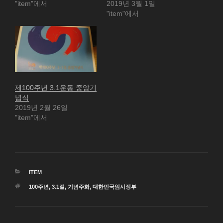
"item"에서
2019년 3월 1일
"item"에서
제100주년 3.1운동 중앙기
념식
2019년 2월 26일
"item"에서
카
ITEM
테
태
100주년
,
3.1절
,
기념주화
,
대한민국임시정부
고
그
리