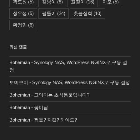
곽도원
(5)
길냥이
(8)
꼬질이
(16)
마포
(5)
정우성
(5)
쩜돌이
(24)
촛불집회
(10)
황정민
(6)
최신 댓글
Bohemian
-
Synology NAS, WordPress NGINX로 구동 설
정
보미보미
-
Synology NAS, WordPress NGINX로 구동 설정
Bohemian
-
고양이는 초식동물입니다?
Bohemian
-
꽃미남
Bohemian
-
쩜돌? 지킬? 하이드?