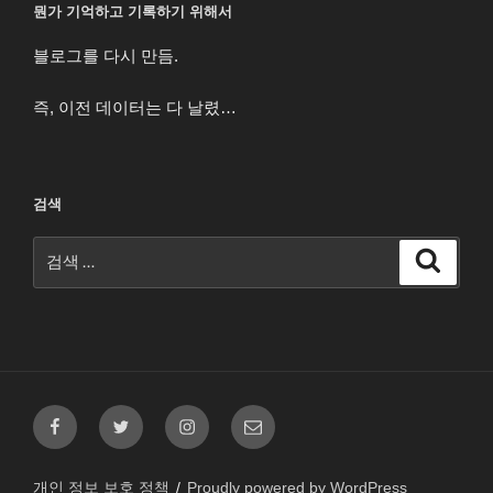
뭔가 기억하고 기록하기 위해서
블로그를 다시 만듬.
즉, 이전 데이터는 다 날렸…
검색
검
검
색
색:
페
트
인
이
이
위
스
메
스
터
타
일
개인 정보 보호 정책
Proudly powered by WordPress