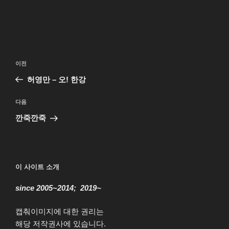
글
이
이전
탐
전
허영만 – 오! 한강
색
글
다
다음
음
깐죽깐죽
글
이 사이트 소개
since 2005~2014; 2019~
캡춰이미지에 대한 권리는
해당 저작권사에 있습니다.