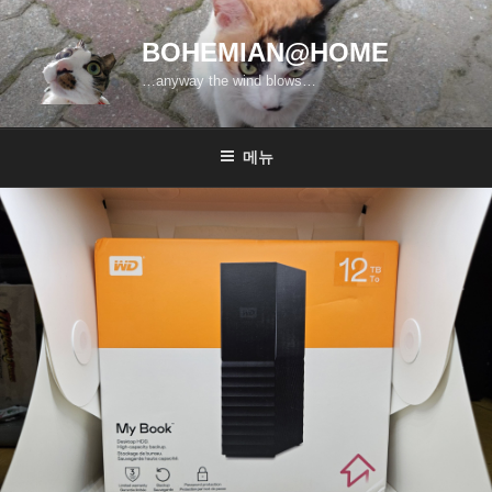
콘
텐
BOHEMIAN@HOME
츠
…anyway the wind blows…
로
바
로
메뉴
가
기