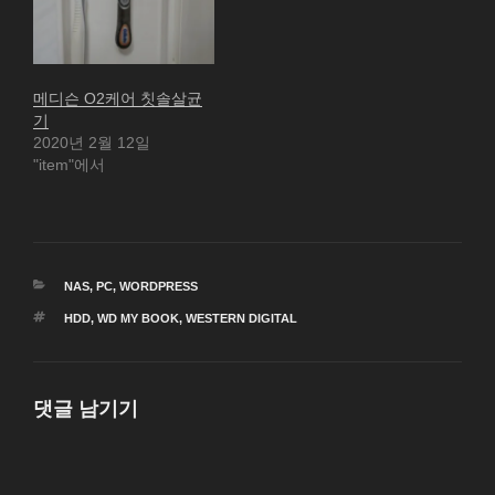
메디슨 O2케어 칫솔살균
기
2020년 2월 12일
"item"에서
카
NAS
,
PC
,
WORDPRESS
테
태
HDD
,
WD MY BOOK
,
WESTERN DIGITAL
고
그
리
댓글 남기기