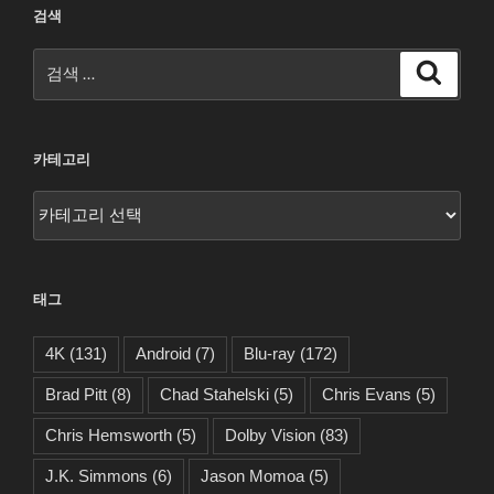
검색
검
검
색
색:
카테고리
카
테
고
리
태그
4K
(131)
Android
(7)
Blu-ray
(172)
Brad Pitt
(8)
Chad Stahelski
(5)
Chris Evans
(5)
Chris Hemsworth
(5)
Dolby Vision
(83)
J.K. Simmons
(6)
Jason Momoa
(5)