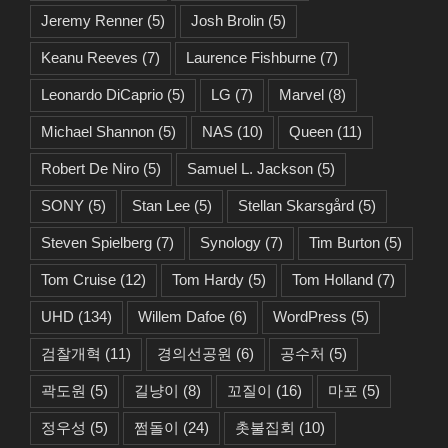
Jeremy Renner
(5)
Josh Brolin
(5)
Keanu Reeves
(7)
Laurence Fishburne
(7)
Leonardo DiCaprio
(5)
LG
(7)
Marvel
(8)
Michael Shannon
(5)
NAS
(10)
Queen
(11)
Robert De Niro
(5)
Samuel L. Jackson
(5)
SONY
(5)
Stan Lee
(5)
Stellan Skarsgård
(5)
Steven Spielberg
(7)
Synology
(7)
Tim Burton
(5)
Tom Cruise
(12)
Tom Hardy
(5)
Tom Holland
(7)
UHD
(134)
Willem Dafoe
(6)
WordPress
(5)
검찰개혁
(11)
경의선공원
(6)
공수처
(5)
곽도원
(5)
길냥이
(8)
꼬질이
(16)
마포
(5)
정우성
(5)
쩜돌이
(24)
촛불집회
(10)