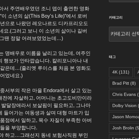
아서 주연배우였던 조니 뎁이 출연한 영화
소년의 삶(This Boy’s Life)”에서 로버
카테고리
 소년으로 나왔던 레오나르도 디카프리오도
카
네요.(그러고 보니 이 소년의 삶이나 길버
테
 그땐 정말 어려보였었는데…)
고
리
는 명배우로 이름을 날리고 있는데, 여주인
태그
의 행보가 안타깝습니다. 칼리포니아나 내
 같은데…(줄리엣 루이스를 처음 본 영화도
4K
(131)
어었네요.)
Brad Pitt
(8)
중서부의 작은 마을 Endora에서 살고 있는
Chris Evans
(
래전에 자살하고, 어머니는 초고도비만이라
은 발달장애라서 보살핌이 필요하고, 그나마
Dolby Vision
(
 들어가는 여동생과 살며 대형 마트가 입
Jason Momo
식품점에서 일하고, 목수 자질이 부족한 아버
족들을 부양합니다.
Josh Brolin
(5
봐야 하고…그래선지 동네 보험사직원 부인
Laurence Fis