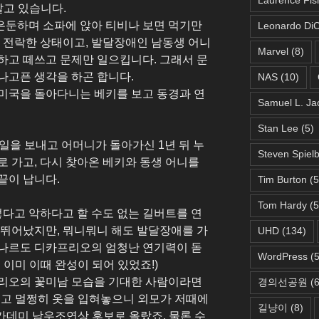
살고 있습니다.
은둔하며 소파에 앉아 티비나 보면 먹기만
Leonardo DiC
로 전락한 상태이고, 발달장애인 남동생 어니
Marvel
(8)
하고 떼쓰고 문제만 일으킵니다. 그래서 문
나고픈 생각을 하곤 합니다.
NAS
(10)
미국을 돌아다니는 베키를 보고 동경과 연
Samuel L. Ja
Stan Lee
(5)
일을 보내고 어머니가 돌아가신 1년 뒤 누
Steven Spiel
로 가고, 다시 찾아온 베키와 동생 어니를
끝이 납니다.
Tim Burton
(5
Tom Hardy
(5
렇다고 악하다고 할 수도 없는 길버트를 연
 뛰어났지만, 뭐니뭐니 해도 발달장애를 가
UHD
(134)
오나르도 디카프리오의 엄청난 연기력이 돋
WordPress
(5
 이미 이때 완성이 되어 있었죠!)
프리오의 꽃미남 모습을 기대한 사람이라면
경의선공원
(6
씻고 멀쩡히 옷을 입혀놓으니 외모가 저때에
길냥이
(8)
아카데미 남우조연상 후보로 올랐죠. 물론 수