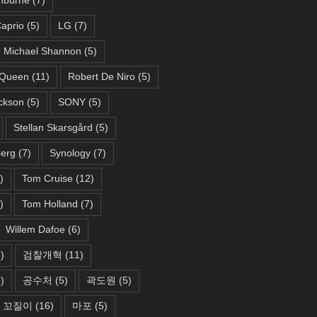
aprio
(5)
LG
(7)
Michael Shannon
(5)
Queen
(11)
Robert De Niro
(5)
ckson
(5)
SONY
(5)
Stellan Skarsgård
(5)
berg
(7)
Synology
(7)
)
Tom Cruise
(12)
)
Tom Holland
(7)
Willem Dafoe
(6)
)
검찰개혁
(11)
)
공수처
(5)
곽도원
(5)
꼬질이
(16)
마포
(5)