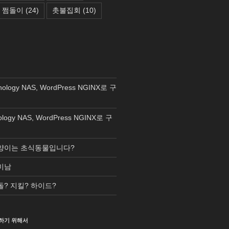
쩜돌이
(24)
촛불집회
(10)
nology NAS, WordPress NGINX로 구
ology NAS, WordPress NGINX로 구
양이는 초식동물입니다?
미남
돌? 지킬? 하이드?
하기 위해서