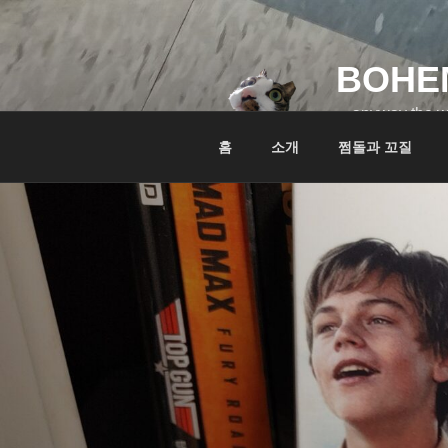
콘
텐
츠
BOHE
로
바
…anyway the w
로
홈
소개
쩜돌과 꼬질
가
기