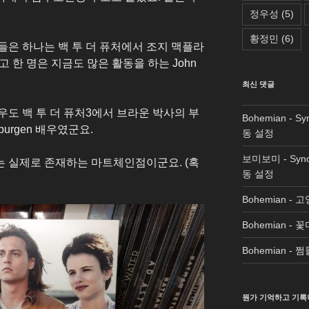
정우성
(5)
황정민
(6)
들은 하나는 백 투 더 퓨처에서 조지 맥플라
r 였고 한 명은 지금도 많은 활동을 하는 John
최신 댓글
도 백 투 더 퓨처3에서 브라운 박사의 부
Bohemian
-
Sy
nburgen 배우였군요.
동 설정
보미보미
-
Syn
d는 실제로 존재하는 마트체인점이군요. (혹
동 설정
Bohemian
-
고
Bohemian
-
꽃
Bohemian
-
쩜
뭔가 기억하고 기록