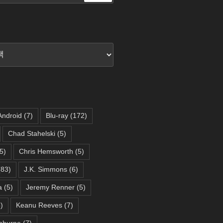
색
Android
(7)
Blu-ray
(172)
Chad Stahelski
(5)
5)
Chris Hemsworth
(5)
83)
J.K. Simmons
(6)
a
(5)
Jeremy Renner
(5)
)
Keanu Reeves
(7)
hburne
(7)