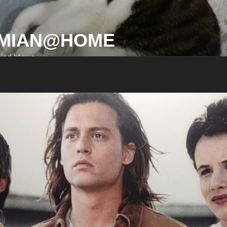
MIAN@HOME
ind blows…