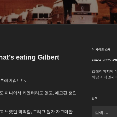
이 사이트 소개
 eating Gilbert
since 2005~2
캡춰이미지에 
해당 저작권사에
블루레이입니다.
화도 아니어서 커멘터리도 없고, 예고편 뿐인
검색
검
고 느꼈던 막막함, 그리고 뭔가 자그마한
색: