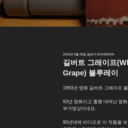
작
2020년 9월 28일
글쓴이
BOHEMIAN
성
길버트 그레이프(What’s
일
자
Grape) 블루레이
1993년 영화 길버트 그레이프 
93년 영화이고 흥행 대박난 영
부가영상이네요.
90년대에 비디오로 이 작품을 보