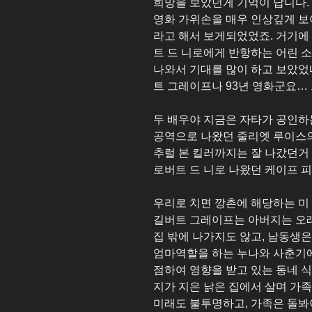
희망을 보았던게 기억이 납니다.
영화 가위손을 매우 인상깊게 보
라고 해서 보게되었었죠. 거기에 “이 
트 드 니로에게 반항하는 어린
나와서 기대를 많이 하고 보았었
트 그레이프나 93년 영화군요…
두 배우야 지금은 자타가 공인하
공역으로 나왔던 줄리엣 루이스
추럴 본 킬러까지는 잘 나갔던거
로버트 드 니로 나왔던 케이프 피
우리로 치면 깡촌에 해당하는 미 
길버트 그레이프는 아버지는 오
집 밖에 나가지도 않고, 남동생
엄마역할을 하는 누나와 사춘기에
점하여 영향을 받고 있는 동네 
지가 지은 낡은 집에서 살며 가
미래도 불투명하고, 가족은 돌