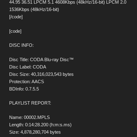
44.95 36.51 LPCM 5.1 4608Kbps (48kHz/16-bit) LPCM 2.0
1536Kbps (48kHz/16-bit)
[/code]
[code]
DISC INFO:
Disc Title: CODA Blu-ray Disc™
Disc Label: CODA
Disc Size: 40,316,023,543 bytes
Protection: AACS
BDInfo: 0.7.5.5
PLAYLIST REPORT:
Name: 00002.MPLS
Length: 0:14:28.200 (h:m:s.ms)
Size: 4,878,280,704 bytes