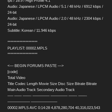
fps / 16:9 / High Profile 4.1
Audio: Japanese / LPCM Audio / 5.1 / 48 kHz / 6912 kbps /
24-bit
Audio: Japanese / LPCM Audio / 2.0 / 48 kHz / 2304 kbps /
24-bit
Subtitle: Korean / 11.946 kbps
********************
PLAYLIST: 00002.MPLS
********************
<— BEGIN FORUMS PASTE —>
[code]
Total Video
Title Codec Length Movie Size Disc Size Bitrate Bitrate
Main Audio Track Secondary Audio Track
—– —— ——- ————– ————– ——- ——-
—————— ———————
00002.MPLS AVC 0:14:28 4,878,280,704 40,316,023,543