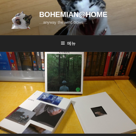
콘
텐
BOHEMIAN@HOME
츠
…anyway the wind blows…
로
바
로
메뉴
가
기