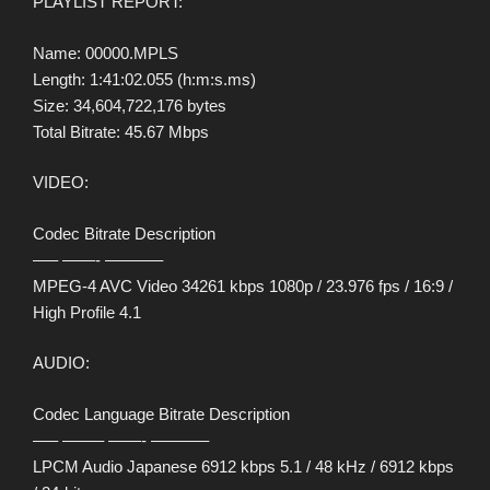
PLAYLIST REPORT:
Name: 00000.MPLS
Length: 1:41:02.055 (h:m:s.ms)
Size: 34,604,722,176 bytes
Total Bitrate: 45.67 Mbps
VIDEO:
Codec Bitrate Description
—– ——- ———–
MPEG-4 AVC Video 34261 kbps 1080p / 23.976 fps / 16:9 /
High Profile 4.1
AUDIO:
Codec Language Bitrate Description
—– ——– ——- ———–
LPCM Audio Japanese 6912 kbps 5.1 / 48 kHz / 6912 kbps