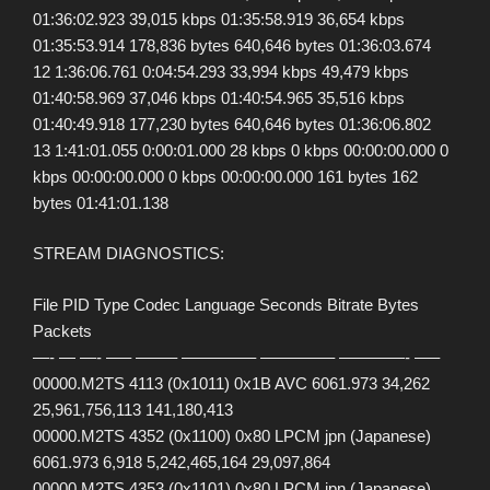
01:36:02.923 39,015 kbps 01:35:58.919 36,654 kbps
01:35:53.914 178,836 bytes 640,646 bytes 01:36:03.674
12 1:36:06.761 0:04:54.293 33,994 kbps 49,479 kbps
01:40:58.969 37,046 kbps 01:40:54.965 35,516 kbps
01:40:49.918 177,230 bytes 640,646 bytes 01:36:06.802
13 1:41:01.055 0:00:01.000 28 kbps 0 kbps 00:00:00.000 0
kbps 00:00:00.000 0 kbps 00:00:00.000 161 bytes 162
bytes 01:41:01.138
STREAM DIAGNOSTICS:
File PID Type Codec Language Seconds Bitrate Bytes
Packets
—- — —- —– ——– ————– ————– ————- —–
00000.M2TS 4113 (0x1011) 0x1B AVC 6061.973 34,262
25,961,756,113 141,180,413
00000.M2TS 4352 (0x1100) 0x80 LPCM jpn (Japanese)
6061.973 6,918 5,242,465,164 29,097,864
00000.M2TS 4353 (0x1101) 0x80 LPCM jpn (Japanese)