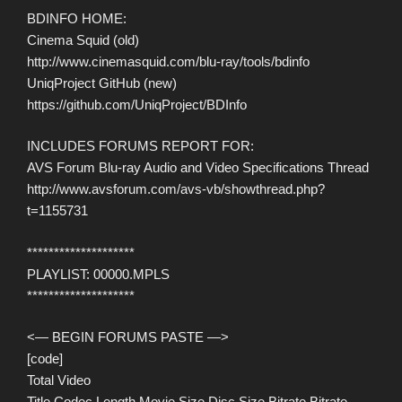
BDINFO HOME:
Cinema Squid (old)
http://www.cinemasquid.com/blu-ray/tools/bdinfo
UniqProject GitHub (new)
https://github.com/UniqProject/BDInfo
INCLUDES FORUMS REPORT FOR:
AVS Forum Blu-ray Audio and Video Specifications Thread
http://www.avsforum.com/avs-vb/showthread.php?
t=1155731
********************
PLAYLIST: 00000.MPLS
********************
<— BEGIN FORUMS PASTE —>
[code]
Total Video
Title Codec Length Movie Size Disc Size Bitrate Bitrate