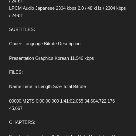
/ 24-bit
LPCM Audio Japanese 2304 kbps 2.0 / 48 kHz / 2304 kbps
/ 24-bit
SUBTITLES:
Codec Language Bitrate Description
—– ——– ——- ———–
Presentation Graphics Korean 11.946 kbps
FILES:
Name Time In Length Size Total Bitrate
—- ——- —— —- ————-
00000.M2TS 0:00:00.000 1:41:02.055 34,604,722,176
45,667
CHAPTERS: