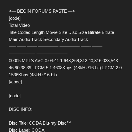
<— BEGIN FORUMS PASTE —>
[code]
Total Video
Title Codec Length Movie Size Disc Size Bitrate Bitrate
Main Audio Track Secondary Audio Track
—– —— ——- ————– ————– ——- ——-
—————— ———————
00005.MPLS AVC 0:04:41 1,648,269,312 40,316,023,543
46.90 38.39 LPCM 5.1 4608Kbps (48kHz/16-bit) LPCM 2.0
1536Kbps (48kHz/16-bit)
[/code]
[code]
DISC INFO:
Disc Title: CODA Blu-ray Disc™
Disc Label: CODA