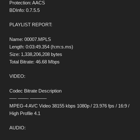
Protection: AACS
BDInfo: 0.7.5.5
PLAYLIST REPORT:
Name: 00007.MPLS
Length: 0:03:49.354 (h:m:s.ms)
Size: 1,338,206,208 bytes
Total Bitrate: 46.68 Mbps
VIDEO:
Codec Bitrate Description
—– ——- ———–
MPEG-4 AVC Video 38155 kbps 1080p / 23.976 fps / 16:9 /
High Profile 4.1
AUDIO: