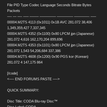
File PID Type Codec Language Seconds Bitrate Bytes
Packets
—- — —- —– ——– ————– ————– ————- —–
00004.M2TS 4113 (0x1011) 0x1B AVC 281.072 38,406
1,349,359,427 7,337,345
00004.M2TS 4352 (0x1100) 0x80 LPCM jpn (Japanese)
281.072 4,616 162,170,204 899,696
00004.M2TS 4353 (0x1101) 0x80 LPCM jpn (Japanese)
281.072 1,543 54,206,684 337,386
00004.M2TS 4608 (0x1200) 0x90 PGS kor (Korean)
281.072 4 147,175 864
[/code]
<—- END FORUMS PASTE —->
QUICK SUMMARY:
Disc Title: CODA Blu-ray Disc™
Disc Label: CODA