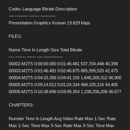
Codec Language Bitrate Description
—– ——– ——- ———–
Presentation Graphics Korean 19.629 kbps
FILES:
Name Time In Length Size Total Bitrate
—- ——- —— —- ————-
00002.M2TS 0:00:00.000 0:01:46.481 537,704,448 40,398
00003.M2TS 0:01:46.481 0:02:46.875 885,995,520 42,475
00004.M2TS 0:04:33.356 0:04:41.155 1,648,269,312 46,900
00005.M2TS 0:09:14.512 0:01:24.334 468,105,216 44,405
00006.M2TS 0:10:38.846 0:03:49.354 1,338,206,208 46,677
CHAPTERS:
Number Time In Length Avg Video Rate Max 1-Sec Rate
Max 1-Sec Time Max 5-Sec Rate Max 5-Sec Time Max