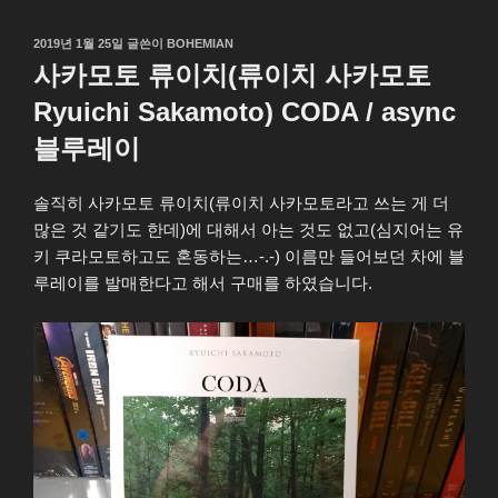
작
2019년 1월 25일
글쓴이
BOHEMIAN
성
사카모토 류이치(류이치 사카모토
일
자
Ryuichi Sakamoto) CODA / async
블루레이
솔직히 사카모토 류이치(류이치 사카모토라고 쓰는 게 더
많은 것 같기도 한데)에 대해서 아는 것도 없고(심지어는 유
키 쿠라모토하고도 혼동하는…-.-) 이름만 들어보던 차에 블
루레이를 발매한다고 해서 구매를 하였습니다.