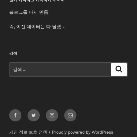
블로그를 다시 만듬.
즉, 이전 데이터는 다 날렸…
검색
검
검
색
색:
페
트
인
이
이
위
스
메
스
터
타
일
개인 정보 보호 정책
Proudly powered by WordPress
북
그