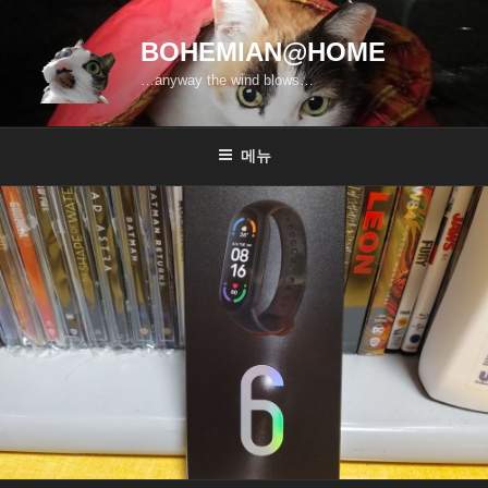
콘
텐
BOHEMIAN@HOME
츠
…anyway the wind blows…
로
바
로
메뉴
가
기