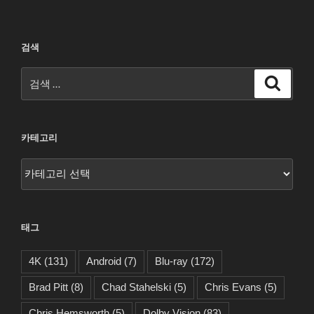
검색
검
검
색
색:
카테고리
카
테
고
리
태그
4K
(131)
Android
(7)
Blu-ray
(172)
Brad Pitt
(8)
Chad Stahelski
(5)
Chris Evans
(5)
Chris Hemsworth
(5)
Dolby Vision
(83)