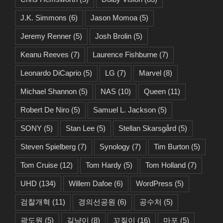
J.K. Simmons
(6)
Jason Momoa
(5)
Jeremy Renner
(5)
Josh Brolin
(5)
Keanu Reeves
(7)
Laurence Fishburne
(7)
Leonardo DiCaprio
(5)
LG
(7)
Marvel
(8)
Michael Shannon
(5)
NAS
(10)
Queen
(11)
Robert De Niro
(5)
Samuel L. Jackson
(5)
SONY
(5)
Stan Lee
(5)
Stellan Skarsgård
(5)
Steven Spielberg
(7)
Synology
(7)
Tim Burton
(5)
Tom Cruise
(12)
Tom Hardy
(5)
Tom Holland
(7)
UHD
(134)
Willem Dafoe
(6)
WordPress
(5)
검찰개혁
(11)
경의선공원
(6)
공수처
(5)
곽도원
(5)
길냥이
(8)
꼬질이
(16)
마포
(5)