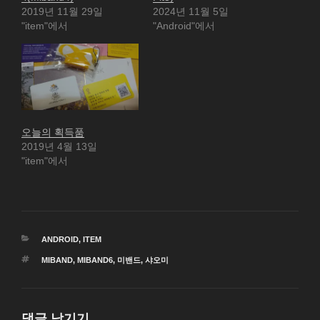
2019년 11월 29일
2024년 11월 5일
"item"에서
"Android"에서
오늘의 획득품
2019년 4월 13일
"item"에서
카
ANDROID
,
ITEM
테
태
MIBAND
,
MIBAND6
,
미밴드
,
샤오미
고
그
리
댓글 남기기