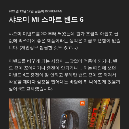
작
2021년 12월 17일
글쓴이
BOHEMIAN
성
샤오미 Mi 스마트 밴드 6
일
자
샤오미 미밴드를 2때부터 써왔는데 뭔가 조금씩 아쉽고 싼
값에 막쓰기에 좋은 제품이라는 생각은 지금도 변함이 없습
니다. (개인정보 찜찜한 것도 있고…)
미밴드를 바꾸게 되는 시점이 느닷없이 먹통이 되거나, 밴
드 끈이 끊어지거나 충전이 안되거나… 하는 때인데 쓰던
미밴드 4도 충전이 잘 안되고 우레탄 밴드 끈이 또 터져서
착용할 때마다 살갗을 찝어대는 바람에 뭐 나아진게 있을까
싶어 6로 교체했습니다.