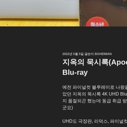
작
2022년 5월 5일
글쓴이
BOHEMIAN
성
지옥의 묵시록(Apoca
일
자
Blu-ray
예전 파이널컷 블루레이로 나왔을
았던 지옥의 묵시록 4K UHD Bl
지 품절되곤 했는데 동급 취급 
군요)
UHD도 극장판, 리덕스, 파이널