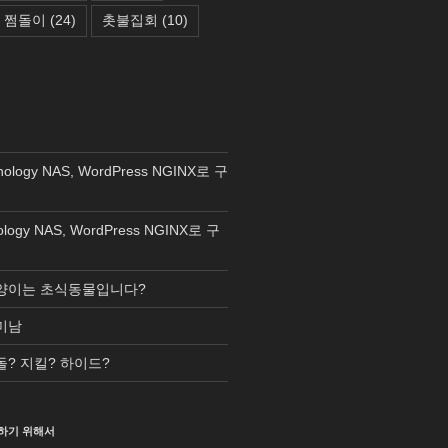
쩜돌이
(24)
촛불집회
(10)
nology NAS, WordPress NGINX로 구
ology NAS, WordPress NGINX로 구
양이는 초식동물입니다?
미남
돌? 지킬? 하이드?
하기 위해서