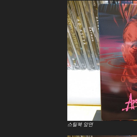
스틸북 앞면