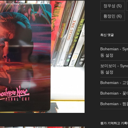
정우성
(5)
황정민
(6)
최신 댓글
Bohemian
-
Sy
동 설정
보미보미
-
Syn
동 설정
Bohemian
-
고
Bohemian
-
꽃
Bohemian
-
쩜
뭔가 기억하고 기록