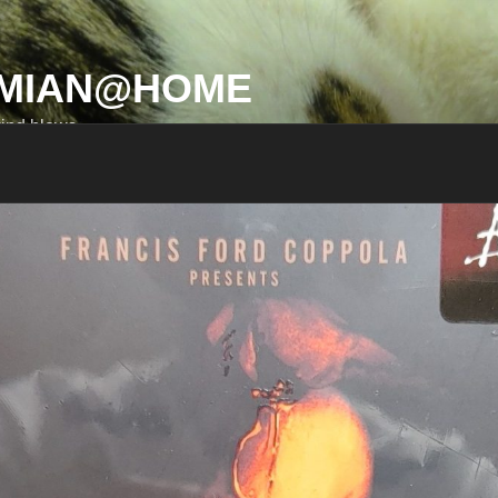
MIAN@HOME
ind blows…