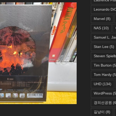
Leonardo DiC
Marvel
(8)
NAS
(10)
Samuel L. Ja
Stan Lee
(5)
Steven Spiel
Tim Burton
(5
Tom Hardy
(5
UHD
(134)
WordPress
(5
경의선공원
(6
길냥이
(8)