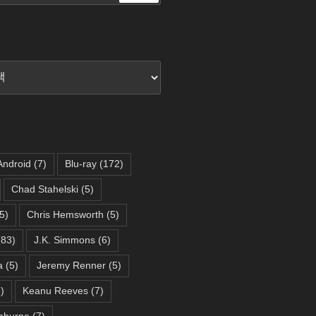
색
Android
(7)
Blu-ray
(172)
Chad Stahelski
(5)
5)
Chris Hemsworth
(5)
83)
J.K. Simmons
(6)
a
(5)
Jeremy Renner
(5)
)
Keanu Reeves
(7)
hburne
(7)