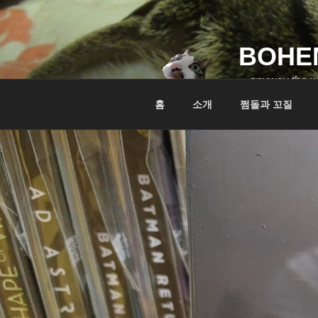
콘
텐
츠
BOHE
로
바
…anyway the w
로
홈
소개
쩜돌과 꼬질
가
기