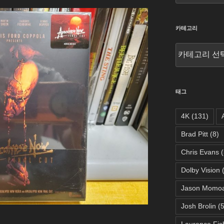
카테고리
카
테
고
리
태그
4K
(131)
Brad Pitt
(8)
Chris Evans
(
Dolby Vision
(
Jason Momo
Josh Brolin
(5
Laurence Fis