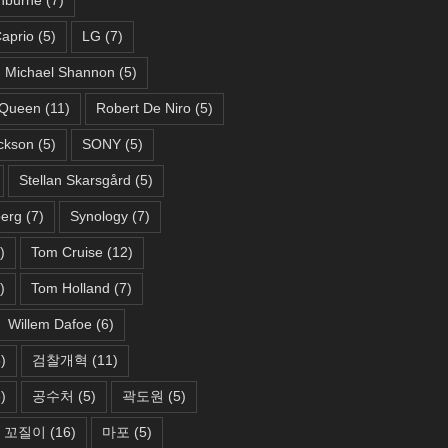
aprio
(5)
LG
(7)
Michael Shannon
(5)
Queen
(11)
Robert De Niro
(5)
ckson
(5)
SONY
(5)
Stellan Skarsgård
(5)
berg
(7)
Synology
(7)
)
Tom Cruise
(12)
)
Tom Holland
(7)
Willem Dafoe
(6)
)
검찰개혁
(11)
)
공수처
(5)
곽도원
(5)
꼬질이
(16)
마포
(5)