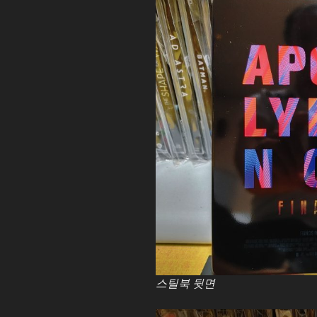
스틸북 뒷면