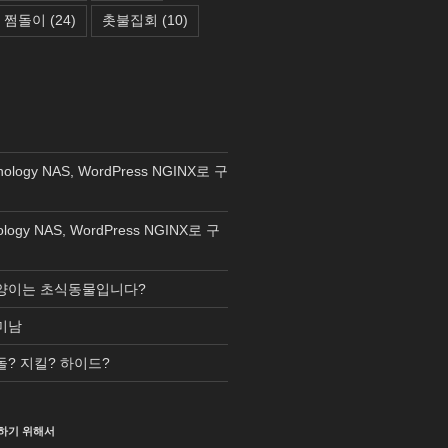
쩜돌이
(24)
촛불집회
(10)
nology NAS, WordPress NGINX로 구
ology NAS, WordPress NGINX로 구
양이는 초식동물입니다?
미남
돌? 지킬? 하이드?
하기 위해서