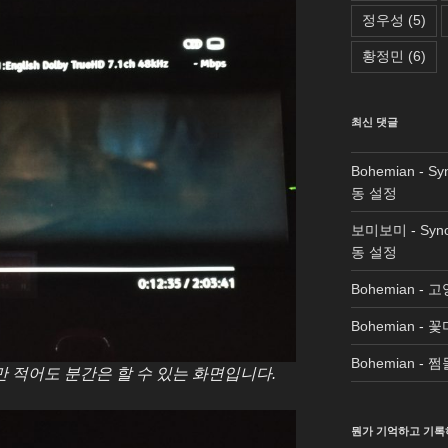
정우성
(5)
황정민
(6)
최신 댓글
Bohemian
-
Sy
동 설정
보미보미
-
Syn
동 설정
Bohemian
-
고
Bohemian
-
꽃
Bohemian
-
쩜
 적어도 분간은 할 수 있는 화면입니다.
뭔가 기억하고 기록