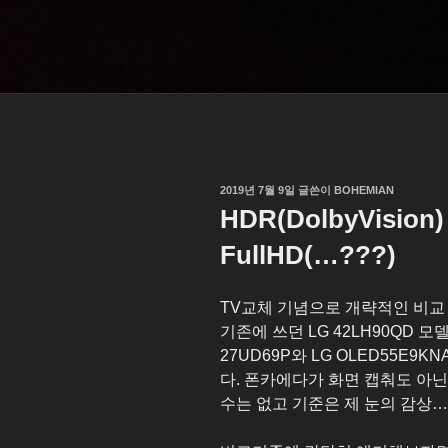
작
2019년 7월 9일
글쓴이
BOHEMIAN
성
HDR(DolbyVision)
일
자
FullHD(…???)
TV교체 기념으로 개략적인 비교
기존에 쓰던 LG 42LH90QD 
27UD69P와 LG OLED55E9
다. 폰카에다가 화면 캡춰도 아
수는 없고 기준은 제 눈의 감상