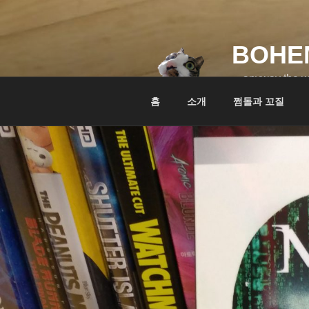
콘
텐
츠
BOHE
로
바
…anyway the w
로
홈
소개
쩜돌과 꼬질
가
기