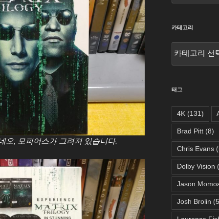
카테고리
카
테
고
리
태그
4K
(131)
Brad Pitt
(8)
네오, 모피어스가 그려져 있습니다.
Chris Evans
(
Dolby Vision
(
Jason Momo
Josh Brolin
(5
Laurence Fis