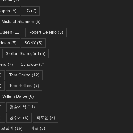
aprio
(5)
LG
(7)
Michael Shannon
(5)
Queen
(11)
Robert De Niro
(5)
ckson
(5)
SONY
(5)
Stellan Skarsgård
(5)
berg
(7)
Synology
(7)
)
Tom Cruise
(12)
)
Tom Holland
(7)
Willem Dafoe
(6)
)
검찰개혁
(11)
)
공수처
(5)
곽도원
(5)
꼬질이
(16)
마포
(5)