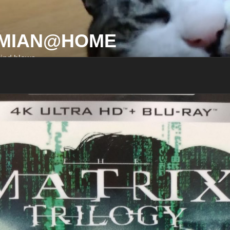
MIAN@HOME
ind blows…