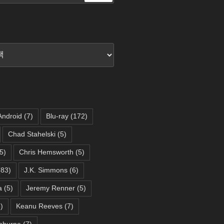
색
Android
(7)
Blu-ray
(172)
Chad Stahelski
(5)
5)
Chris Hemsworth
(5)
83)
J.K. Simmons
(6)
a
(5)
Jeremy Renner
(5)
)
Keanu Reeves
(7)
hburne
(7)