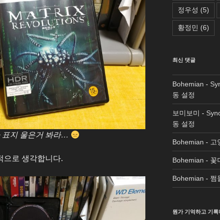
정우성
(5)
황정민
(6)
최신 댓글
Bohemian
-
Sy
동 설정
보미보미
-
Syn
동 설정
아 표지 울은거 봐라…
Bohemian
-
고
적으로 생각합니다.
Bohemian
-
꽃
Bohemian
-
쩜
뭔가 기억하고 기록