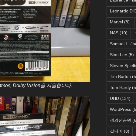
Leonardo DiC
Marvel
(8)
NAS
(10)
Samuel L. Ja
Stan Lee
(5)
Steven Spiel
Tim Burton
(5
os, Dolby Vision을 지원합니다.
Tom Hardy
(5
UHD
(134)
WordPress
(5
경의선공원
(6
길냥이
(8)