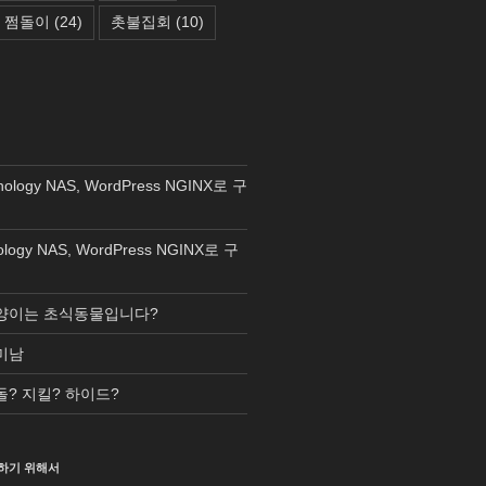
쩜돌이
(24)
촛불집회
(10)
nology NAS, WordPress NGINX로 구
ology NAS, WordPress NGINX로 구
양이는 초식동물입니다?
미남
돌? 지킬? 하이드?
하기 위해서